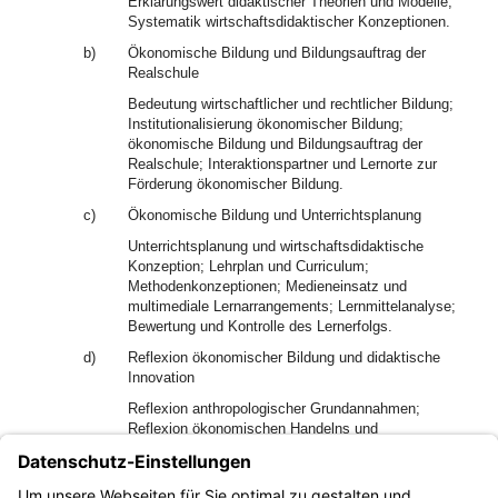
Erklärungswert didaktischer Theorien und Modelle;
Systematik wirtschaftsdidaktischer Konzeptionen.
b)
Ökonomische Bildung und Bildungsauftrag der
Realschule
Bedeutung wirtschaftlicher und rechtlicher Bildung;
Institutionalisierung ökonomischer Bildung;
ökonomische Bildung und Bildungsauftrag der
Realschule; Interaktionspartner und Lernorte zur
Förderung ökonomischer Bildung.
c)
Ökonomische Bildung und Unterrichtsplanung
Unterrichtsplanung und wirtschaftsdidaktische
Konzeption; Lehrplan und Curriculum;
Methodenkonzeptionen; Medieneinsatz und
multimediale Lernarrangements; Lernmittelanalyse;
Bewertung und Kontrolle des Lernerfolgs.
d)
Reflexion ökonomischer Bildung und didaktische
Innovation
Reflexion anthropologischer Grundannahmen;
Reflexion ökonomischen Handelns und
wirtschaftsethischer/unternehmensethischer
Positionen; Reflexion und Weiterentwicklung
innovativer Konzepte zur Förderung ökonomischer