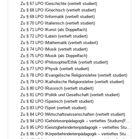
Zu § 67 LPO IGeschichte (vertieft studiert)
Zu § 68 LPO IGriechisch (vertieft studiert)
Zu § 69 LPO IInformatik (vertieft studiert)
Zu § 70 LPO IItalienisch (vertieft studiert)
Zu § 71 LPO IKunst (als Doppelfach)
Zu § 72 LPO ILatein (vertieft studiert)
Zu § 73 LPO IMathematik (vertieft studiert)
Zu § 74 LPO IMusik (vertieft studiert)
Zu § 75 LPO IMusik (als Doppelfach)
Zu § 76 LPO IPhilosophie/Ethik (vertieft studiert)
Zu § 77 LPO IPhysik (vertieft studiert)
Zu § 78 LPO IEvangelische Religionslehre (vertieft studiert)
Zu § 79 LPO IKatholische Religionslehre (vertieft studiert)
Zu § 80 LPO IRussisch (vertieft studiert)
Zu § 81 LPO IPolitik und Gesellschaft (vertieft studiert)
Zu § 82 LPO ISpanisch (vertieft studiert)
Zu § 83 LPO ISport (vertieft studiert)
Zu § 84 LPO IWirtschaftswissenschaften (vertieft studiert)
Zu § 94 LPO IGehörlosenpädagogik – vertieftes Studium(Förderschwerpunkt Hören, visuell-auditive Ausrichtung)
Zu § 95 LPO IGeistigbehindertenpädagogik – vertieftes Studium(Förderschwerpunkt geistige Entwicklung)
Zu § 96 LPO IKörperbehindertenpädagogik – vertieftes Studium(Förderschwerpunkt körperliche und motorische Entwicklung)