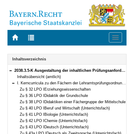
Zur
Zur
Toggle
Startseite
Trefferliste
navigati
von
der
BAYERN.RECHT
letzten
Navigation
Inhaltsverzeichnis
Suche
2038.3.5-K Ausgestaltung der inhaltlichen Prüfungsanforderungen für die Erste Staatsprüfung nach Kapitel II der Lehramtsprüfungsordnung I zu den einzelnen Fächern (Kerncurricula) Bekanntmachung des Bayerischen Staatsministeriums für Unterricht und Kultus vom 2. Januar 2009, Az. III.8-5 S 4020-PRA.599 (KWMBl. S. 34)
Bereich reduzieren
Inhaltsübersicht (amtlich)
I. Kerncurricula zu den Fächern der Lehramtsprüfungsordnung I (LPO I) vom 13. März 2008 (GVBl S. 180)
Bereich reduzieren
Zu § 32 LPO IErziehungswissenschaften
Zu § 36 LPO IDidaktik der Grundschule
Zu § 38 LPO IDidaktiken einer Fächergruppe der Mittelschule
Zu § 40 LPO IBeruf und Wirtschaft (Unterrichtsfach)
Zu § 41 LPO IBiologie (Unterrichtsfach)
Zu § 42 LPO IChemie (Unterrichtsfach)
Zu § 43 LPO IDeutsch (Unterrichtsfach)
Zu § 43a LPO IDeutsch als Zweitsprache (Unterrichtsfach)