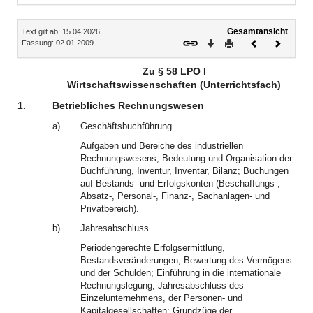
Inhalt
Gesamtansicht
Text gilt ab: 15.04.2026
Download
Drucken
Vorheriges
Nächste
Fassung: 02.01.2009
Dokument
Dokume
Zu § 58 LPO I
Wirtschaftswissenschaften (Unterrichtsfach)
1.
Betriebliches Rechnungswesen
a)
Geschäftsbuchführung
Aufgaben und Bereiche des industriellen
Rechnungswesens; Bedeutung und Organisation der
Buchführung, Inventur, Inventar, Bilanz; Buchungen
auf Bestands- und Erfolgskonten (Beschaffungs-,
Absatz-, Personal-, Finanz-, Sachanlagen- und
Privatbereich).
b)
Jahresabschluss
Periodengerechte Erfolgsermittlung,
Bestandsveränderungen, Bewertung des Vermögens
und der Schulden; Einführung in die internationale
Rechnungslegung; Jahresabschluss des
Einzelunternehmens, der Personen- und
Kapitalgesellschaften; Grundzüge der