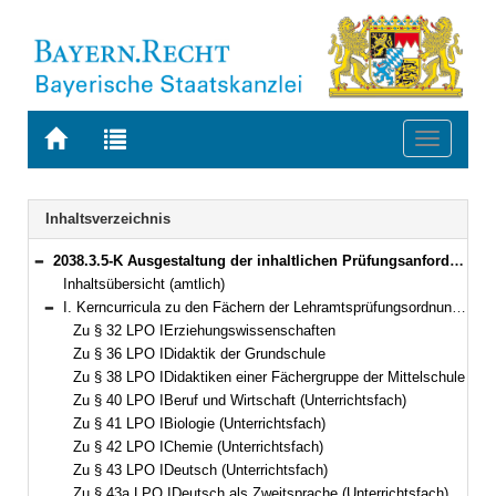
Zur
Zur
Toggle
Startseite
Trefferliste
navigati
von
der
BAYERN.RECHT
letzten
Navigation
Inhaltsverzeichnis
Suche
2038.3.5-K Ausgestaltung der inhaltlichen Prüfungsanforderungen für die Erste Staatsprüfung nach Kapitel II der Lehramtsprüfungsordnung I zu den einzelnen Fächern (Kerncurricula) Bekanntmachung des Bayerischen Staatsministeriums für Unterricht und Kultus vom 2. Januar 2009, Az. III.8-5 S 4020-PRA.599 (KWMBl. S. 34)
Bereich reduzieren
Inhaltsübersicht (amtlich)
I. Kerncurricula zu den Fächern der Lehramtsprüfungsordnung I (LPO I) vom 13. März 2008 (GVBl S. 180)
Bereich reduzieren
Zu § 32 LPO IErziehungswissenschaften
Zu § 36 LPO IDidaktik der Grundschule
Zu § 38 LPO IDidaktiken einer Fächergruppe der Mittelschule
Zu § 40 LPO IBeruf und Wirtschaft (Unterrichtsfach)
Zu § 41 LPO IBiologie (Unterrichtsfach)
Zu § 42 LPO IChemie (Unterrichtsfach)
Zu § 43 LPO IDeutsch (Unterrichtsfach)
Zu § 43a LPO IDeutsch als Zweitsprache (Unterrichtsfach)