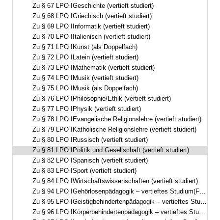
Zu § 67 LPO IGeschichte (vertieft studiert)
Zu § 68 LPO IGriechisch (vertieft studiert)
Zu § 69 LPO IInformatik (vertieft studiert)
Zu § 70 LPO IItalienisch (vertieft studiert)
Zu § 71 LPO IKunst (als Doppelfach)
Zu § 72 LPO ILatein (vertieft studiert)
Zu § 73 LPO IMathematik (vertieft studiert)
Zu § 74 LPO IMusik (vertieft studiert)
Zu § 75 LPO IMusik (als Doppelfach)
Zu § 76 LPO IPhilosophie/Ethik (vertieft studiert)
Zu § 77 LPO IPhysik (vertieft studiert)
Zu § 78 LPO IEvangelische Religionslehre (vertieft studiert)
Zu § 79 LPO IKatholische Religionslehre (vertieft studiert)
Zu § 80 LPO IRussisch (vertieft studiert)
Zu § 81 LPO IPolitik und Gesellschaft (vertieft studiert)
Zu § 82 LPO ISpanisch (vertieft studiert)
Zu § 83 LPO ISport (vertieft studiert)
Zu § 84 LPO IWirtschaftswissenschaften (vertieft studiert)
Zu § 94 LPO IGehörlosenpädagogik – vertieftes Studium(Förderschwerpunkt Hören, visuell-auditive Ausrichtung)
Zu § 95 LPO IGeistigbehindertenpädagogik – vertieftes Studium(Förderschwerpunkt geistige Entwicklung)
Zu § 96 LPO IKörperbehindertenpädagogik – vertieftes Studium(Förderschwerpunkt körperliche und motorische Entwicklung)