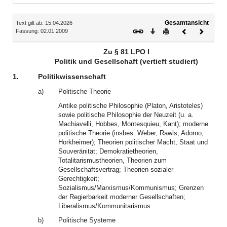
Inhalt
Gesamtansicht
Text gilt ab: 15.04.2026
Download
Drucken
Vorheriges
Nächste
Fassung: 02.01.2009
Dokument
Dokume
Zu § 81 LPO I
Politik und Gesellschaft (vertieft studiert)
1.
Politikwissenschaft
a)
Politische Theorie
Antike politische Philosophie (Platon, Aristoteles)
sowie politische Philosophie der Neuzeit (u. a.
Machiavelli, Hobbes, Montesquieu, Kant); moderne
politische Theorie (insbes. Weber, Rawls, Adorno,
Horkheimer); Theorien politischer Macht, Staat und
Souveränität; Demokratietheorien,
Totalitarismustheorien, Theorien zum
Gesellschaftsvertrag; Theorien sozialer
Gerechtigkeit;
Sozialismus/Marxismus/Kommunismus; Grenzen
der Regierbarkeit moderner Gesellschaften;
Liberalismus/Kommunitarismus.
b)
Politische Systeme