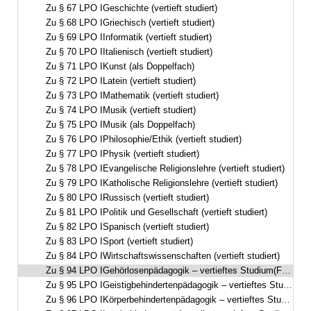
Zu § 67 LPO IGeschichte (vertieft studiert)
Zu § 68 LPO IGriechisch (vertieft studiert)
Zu § 69 LPO IInformatik (vertieft studiert)
Zu § 70 LPO IItalienisch (vertieft studiert)
Zu § 71 LPO IKunst (als Doppelfach)
Zu § 72 LPO ILatein (vertieft studiert)
Zu § 73 LPO IMathematik (vertieft studiert)
Zu § 74 LPO IMusik (vertieft studiert)
Zu § 75 LPO IMusik (als Doppelfach)
Zu § 76 LPO IPhilosophie/Ethik (vertieft studiert)
Zu § 77 LPO IPhysik (vertieft studiert)
Zu § 78 LPO IEvangelische Religionslehre (vertieft studiert)
Zu § 79 LPO IKatholische Religionslehre (vertieft studiert)
Zu § 80 LPO IRussisch (vertieft studiert)
Zu § 81 LPO IPolitik und Gesellschaft (vertieft studiert)
Zu § 82 LPO ISpanisch (vertieft studiert)
Zu § 83 LPO ISport (vertieft studiert)
Zu § 84 LPO IWirtschaftswissenschaften (vertieft studiert)
Zu § 94 LPO IGehörlosenpädagogik – vertieftes Studium(Förderschwerpunkt Hören, visuell-auditive Ausrichtung)
Zu § 95 LPO IGeistigbehindertenpädagogik – vertieftes Studium(Förderschwerpunkt geistige Entwicklung)
Zu § 96 LPO IKörperbehindertenpädagogik – vertieftes Studium(Förderschwerpunkt körperliche und motorische Entwicklung)