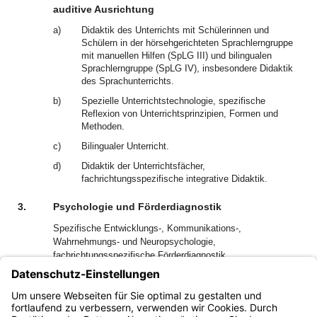
auditive Ausrichtung
a)
Didaktik des Unterrichts mit Schülerinnen und
Schülern in der hörsehgerichteten Sprachlerngruppe
mit manuellen Hilfen (SpLG III) und bilingualen
Sprachlerngruppe (SpLG IV), insbesondere Didaktik
des Sprachunterrichts.
b)
Spezielle Unterrichtstechnologie, spezifische
Reflexion von Unterrichtsprinzipien, Formen und
Methoden.
c)
Bilingualer Unterricht.
d)
Didaktik der Unterrichtsfächer,
fachrichtungsspezifische integrative Didaktik.
3.
Psychologie und Förderdiagnostik
Spezifische Entwicklungs-, Kommunikations-,
Wahrnehmungs- und Neuropsychologie,
fachrichtungsspezifische Förderdiagnostik.
4.
Gebrauch manueller Kommunikationsmittel
Sicherheit im Gebrauch manueller Kommunikationsmittel,
visuell-auditive Ausrichtung.