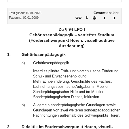
Inhalt
Gesamtansicht
Text gilt ab: 15.04.2026
Download
Drucken
Vorheriges
Nächste
Fassung: 02.01.2009
Dokument
Dokume
Zu § 94 LPO I
Gehörlosenpädagogik – vertieftes Studium
(Förderschwerpunkt Hören, visuell-auditive
Ausrichtung)
1.
Gehörlosenpädagogik
a)
Gehörlosenpädagogik
Interdisziplinäre Früh- und vorschulische Förderung,
Schul- und Erwachsenenbildung,
Mehrfachbehinderung, Geschichte des Faches,
fachrichtungsspezifische Aufgaben in Mobiler
Sonderpädagogischer Hilfe und im Mobilen
Sonderpädagogischen Dienst, Inklusion.
b)
Allgemein sonderpädagogische Grundlagen sowie
Grundlagen von zwei weiteren sonderpädagogischen
Fachrichtungen außerhalb des Schwerpunkts Hören.
2.
Didaktik im Förderschwerpunkt Hören, visuell-