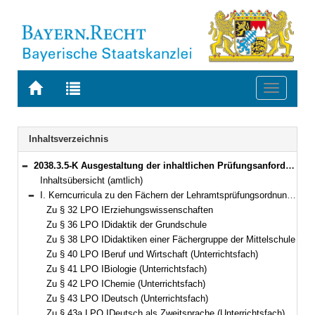
Zur
Zur
Toggle
Startseite
Trefferliste
navigati
von
der
BAYERN.RECHT
letzten
Navigation
Inhaltsverzeichnis
Suche
2038.3.5-K Ausgestaltung der inhaltlichen Prüfungsanforderungen für die Erste Staatsprüfung nach Kapitel II der Lehramtsprüfungsordnung I zu den einzelnen Fächern (Kerncurricula) Bekanntmachung des Bayerischen Staatsministeriums für Unterricht und Kultus vom 2. Januar 2009, Az. III.8-5 S 4020-PRA.599 (KWMBl. S. 34)
Bereich reduzieren
Inhaltsübersicht (amtlich)
I. Kerncurricula zu den Fächern der Lehramtsprüfungsordnung I (LPO I) vom 13. März 2008 (GVBl S. 180)
Bereich reduzieren
Zu § 32 LPO IErziehungswissenschaften
Zu § 36 LPO IDidaktik der Grundschule
Zu § 38 LPO IDidaktiken einer Fächergruppe der Mittelschule
Zu § 40 LPO IBeruf und Wirtschaft (Unterrichtsfach)
Zu § 41 LPO IBiologie (Unterrichtsfach)
Zu § 42 LPO IChemie (Unterrichtsfach)
Zu § 43 LPO IDeutsch (Unterrichtsfach)
Zu § 43a LPO IDeutsch als Zweitsprache (Unterrichtsfach)