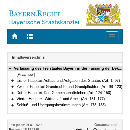
Zur
Zur
Toggle
Startseite
Trefferliste
navigati
von
der
BAYERN.RECHT
letzten
Navigation
Inhaltsverzeichnis
Suche
Verfassung des Freistaates Bayern in der Fassung der Bekanntmachung vom 15. Dezember 1998 (GVBl. S. 991, 992) BayRS 100-1-I (Art. 1–188)
Bereich reduzieren
[Präambel]
Erster Hauptteil Aufbau und Aufgaben des Staates (Art. 1–97)
Bereich erweitern
Zweiter Hauptteil Grundrechte und Grundpflichten (Art. 98–123)
Bereich erweitern
Dritter Hauptteil Das Gemeinschaftsleben (Art. 124–150)
Bereich erweitern
Vierter Hauptteil Wirtschaft und Arbeit (Art. 151–177)
Bereich erweitern
Schluß- und Übergangsbestimmungen (Art. 178–188)
Bereich erweitern
Inhalt
Gesamtansicht
Text gilt ab: 01.01.2020
Download
Drucken
Vorheriges
Nächste
Fassung: 15.12.1998