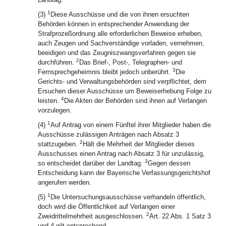
1
(3)
Diese Ausschüsse und die von ihnen ersuchten
Behörden können in entsprechender Anwendung der
Strafprozeßordnung alle erforderlichen Beweise erheben,
auch Zeugen und Sachverständige vorladen, vernehmen,
beeidigen und das Zeugniszwangsverfahren gegen sie
2
durchführen.
Das Brief-, Post-, Telegraphen- und
3
Fernsprechgeheimnis bleibt jedoch unberührt.
Die
Gerichts- und Verwaltungsbehörden sind verpflichtet, dem
Ersuchen dieser Ausschüsse um Beweiserhebung Folge zu
4
leisten.
Die Akten der Behörden sind ihnen auf Verlangen
vorzulegen.
1
(4)
Auf Antrag von einem Fünftel ihrer Mitglieder haben die
Ausschüsse zulässigen Anträgen nach Absatz 3
2
stattzugeben.
Hält die Mehrheit der Mitglieder dieses
Ausschusses einen Antrag nach Absatz 3 für unzulässig,
3
so entscheidet darüber der Landtag.
Gegen dessen
Entscheidung kann der Bayerische Verfassungsgerichtshof
angerufen werden.
1
(5)
Die Untersuchungsausschüsse verhandeln öffentlich,
doch wird die Öffentlichkeit auf Verlangen einer
2
Zweidrittelmehrheit ausgeschlossen.
Art. 22 Abs. 1 Satz 3
und 4 gilt entsprechend.