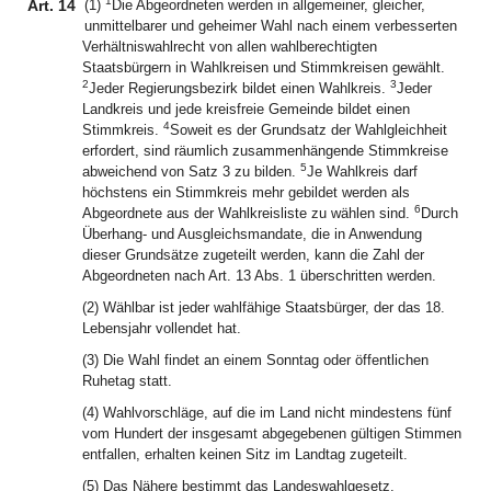
1
Art. 14
(1)
Die Abgeordneten werden in allgemeiner, gleicher,
unmittelbarer und geheimer Wahl nach einem verbesserten
Verhältniswahlrecht von allen wahlberechtigten
Staatsbürgern in Wahlkreisen und Stimmkreisen gewählt.
2
3
Jeder Regierungsbezirk bildet einen Wahlkreis.
Jeder
Landkreis und jede kreisfreie Gemeinde bildet einen
4
Stimmkreis.
Soweit es der Grundsatz der Wahlgleichheit
erfordert, sind räumlich zusammenhängende Stimmkreise
5
abweichend von Satz 3 zu bilden.
Je Wahlkreis darf
höchstens ein Stimmkreis mehr gebildet werden als
6
Abgeordnete aus der Wahlkreisliste zu wählen sind.
Durch
Überhang- und Ausgleichsmandate, die in Anwendung
dieser Grundsätze zugeteilt werden, kann die Zahl der
Abgeordneten nach Art. 13 Abs. 1 überschritten werden.
(2) Wählbar ist jeder wahlfähige Staatsbürger, der das 18.
Lebensjahr vollendet hat.
(3) Die Wahl findet an einem Sonntag oder öffentlichen
Ruhetag statt.
(4) Wahlvorschläge, auf die im Land nicht mindestens fünf
vom Hundert der insgesamt abgegebenen gültigen Stimmen
entfallen, erhalten keinen Sitz im Landtag zugeteilt.
(5) Das Nähere bestimmt das Landeswahlgesetz.