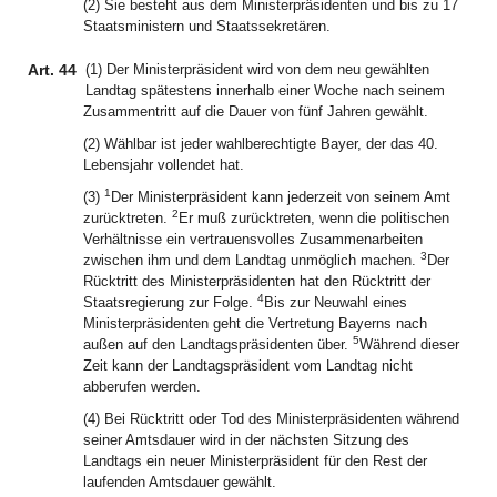
(2) Sie besteht aus dem Ministerpräsidenten und bis zu 17
Staatsministern und Staatssekretären.
Art. 44
(1) Der Ministerpräsident wird von dem neu gewählten
Landtag spätestens innerhalb einer Woche nach seinem
Zusammentritt auf die Dauer von fünf Jahren gewählt.
(2) Wählbar ist jeder wahlberechtigte Bayer, der das 40.
Lebensjahr vollendet hat.
1
(3)
Der Ministerpräsident kann jederzeit von seinem Amt
2
zurücktreten.
Er muß zurücktreten, wenn die politischen
Verhältnisse ein vertrauensvolles Zusammenarbeiten
3
zwischen ihm und dem Landtag unmöglich machen.
Der
Rücktritt des Ministerpräsidenten hat den Rücktritt der
4
Staatsregierung zur Folge.
Bis zur Neuwahl eines
Ministerpräsidenten geht die Vertretung Bayerns nach
5
außen auf den Landtagspräsidenten über.
Während dieser
Zeit kann der Landtagspräsident vom Landtag nicht
abberufen werden.
(4) Bei Rücktritt oder Tod des Ministerpräsidenten während
seiner Amtsdauer wird in der nächsten Sitzung des
Landtags ein neuer Ministerpräsident für den Rest der
laufenden Amtsdauer gewählt.