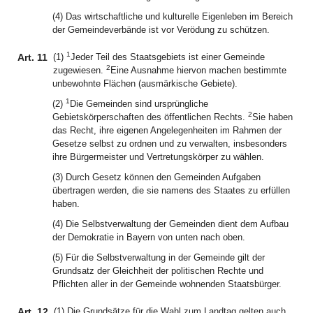
(4) Das wirtschaftliche und kulturelle Eigenleben im Bereich
der Gemeindeverbände ist vor Verödung zu schützen.
1
Art. 11
(1)
Jeder Teil des Staatsgebiets ist einer Gemeinde
2
zugewiesen.
Eine Ausnahme hiervon machen bestimmte
unbewohnte Flächen (ausmärkische Gebiete).
1
(2)
Die Gemeinden sind ursprüngliche
2
Gebietskörperschaften des öffentlichen Rechts.
Sie haben
das Recht, ihre eigenen Angelegenheiten im Rahmen der
Gesetze selbst zu ordnen und zu verwalten, insbesonders
ihre Bürgermeister und Vertretungskörper zu wählen.
(3) Durch Gesetz können den Gemeinden Aufgaben
übertragen werden, die sie namens des Staates zu erfüllen
haben.
(4) Die Selbstverwaltung der Gemeinden dient dem Aufbau
der Demokratie in Bayern von unten nach oben.
(5) Für die Selbstverwaltung in der Gemeinde gilt der
Grundsatz der Gleichheit der politischen Rechte und
Pflichten aller in der Gemeinde wohnenden Staatsbürger.
Art. 12
(1) Die Grundsätze für die Wahl zum Landtag gelten auch