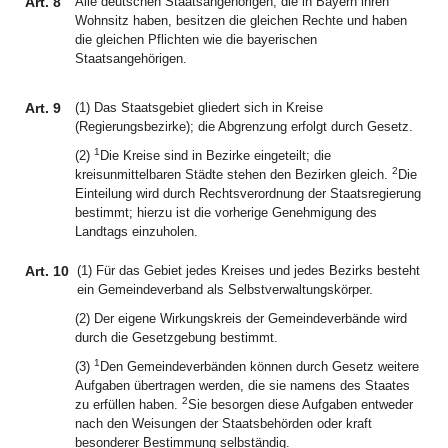
Art. 8
Alle deutschen Staatsangehörigen, die in Bayern ihren
Wohnsitz haben, besitzen die gleichen Rechte und haben
die gleichen Pflichten wie die bayerischen
Staatsangehörigen.
Art. 9
(1) Das Staatsgebiet gliedert sich in Kreise
(Regierungsbezirke); die Abgrenzung erfolgt durch Gesetz.
1
(2)
Die Kreise sind in Bezirke eingeteilt; die
2
kreisunmittelbaren Städte stehen den Bezirken gleich.
Die
Einteilung wird durch Rechtsverordnung der Staatsregierung
bestimmt; hierzu ist die vorherige Genehmigung des
Landtags einzuholen.
Art. 10
(1) Für das Gebiet jedes Kreises und jedes Bezirks besteht
ein Gemeindeverband als Selbstverwaltungskörper.
(2) Der eigene Wirkungskreis der Gemeindeverbände wird
durch die Gesetzgebung bestimmt.
1
(3)
Den Gemeindeverbänden können durch Gesetz weitere
Aufgaben übertragen werden, die sie namens des Staates
2
zu erfüllen haben.
Sie besorgen diese Aufgaben entweder
nach den Weisungen der Staatsbehörden oder kraft
besonderer Bestimmung selbständig.