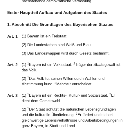
nachstehende demokratische Verfassung
Erster Hauptteil Aufbau und Aufgaben des Staates
1. Abschnitt Die Grundlagen des Bayerischen Staates
Art. 1
(1) Bayern ist ein Freistaat.
(2) Die Landesfarben sind Weiß und Blau.
(3) Das Landeswappen wird durch Gesetz bestimmt.
1
2
Art. 2
(1)
Bayern ist ein Volksstaat.
Träger der Staatsgewalt ist
das Volk.
1
(2)
Das Volk tut seinen Willen durch Wahlen und
2
Abstimmung kund.
Mehrheit entscheidet.
1
2
Art. 3
(1)
Bayern ist ein Rechts-, Kultur- und Sozialstaat.
Er
dient dem Gemeinwohl.
1
(2)
Der Staat schützt die natürlichen Lebensgrundlagen
2
und die kulturelle Überlieferung.
Er fördert und sichert
gleichwertige Lebensverhältnisse und Arbeitsbedingungen in
ganz Bayern, in Stadt und Land.