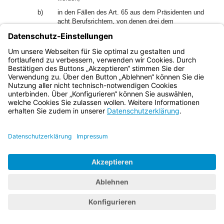
b)
in den Fällen des Art. 65 aus dem Präsidenten und
acht Berufsrichtern, von denen drei dem
Verwaltungsgerichtshof angehören;
c)
in den übrigen Fällen aus dem Präsidenten, drei
Berufsrichtern, von denen zwei dem
Verwaltungsgerichtshof angehören, und fünf vom
Landtag gewählten Mitgliedern.
1
(3)
Der Präsident und die Berufsrichter werden vom
2
Landtag gewählt.
Sie können nicht Mitglieder des Landtags
sein.
Art. 69
Die weiteren Bestimmungen über die Organisation des
Gerichtshofs und über das Verfahren vor ihm sowie über die
Vollstreckung seiner Urteile werden durch Gesetz geregelt.
6. Abschnitt Die Gesetzgebung
Art. 70
(1) Die für alle verbindlichen Gebote und Verbote bedürfen
der Gesetzesform.
(2) Auch der Staatshaushalt muß vom Landtag durch