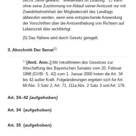
sechs Jahre gewählt.
Wiederwahl ist zulässig.
Er kann
ohne seine Zustimmung vor Ablauf seiner Amtszeit nur mit
Zweidrittelmehrheit der Mitgliederzahl des Landtags
abberufen werden, wenn eine entsprechende Anwendung
der Vorschriften über die Amtsenthebung von Richtern auf
Lebenszeit dies rechtfertigt.
(5) Das Nähere wird durch Gesetz geregelt.
1)
3. Abschnitt Der Senat
1)
[Amtl. Anm.:]
Mit Inkrafttreten des Gesetzes zur
Abschaffung des Bayerischen Senates vom 20. Februar
1998 (GVBl. S. 42) zum 1. Januar 2000 treten die Art. 34
bis 42 außer Kraft. Folgeänderungen ergeben sich für Art.
68 Abs. 3 Satz 2, Art. 71, 111a Abs. 2 Satz 3 und Art. 179.
Art. 34–42
(aufgehoben)
Art. 34
(aufgehoben)
Art. 35
(aufgehoben)