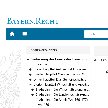
Zur
Zur
Startseite
Trefferliste
von
der
Navigation
BAYERN.RECHT
letzten
Inhalt
Inhaltsverzeichnis
Suche
Verfassung des Freistaates Bayern in der Fassung der Bekanntmachung vom 15. Dezember 1998 (GVBl. S. 991, 992) BayRS 100-1-I (Art. 1–188)
Art. 170
Bereich reduzieren
[Präambel]
Erster Hauptteil Aufbau und Aufgaben des Staates (Art. 1–97)
(
Bereich erweitern
Zweiter Hauptteil Grundrechte und Grundpflichten (Art. 98–123)
Bereich erweitern
Dritter Hauptteil Das Gemeinschaftsleben (Art. 124–150)
Bereich erweitern
Vierter Hauptteil Wirtschaft und Arbeit (Art. 151–177)
Bereich reduzieren
1. Abschnitt Die Wirtschaftsordnung (Art. 151–162)
Bereich erweitern
3. Abschnitt Die Landwirtschaft (Art. 163–165)
Bereich erweitern
4. Abschnitt Die Arbeit (Art. 166–177)
Bereich reduzieren
Art. 166