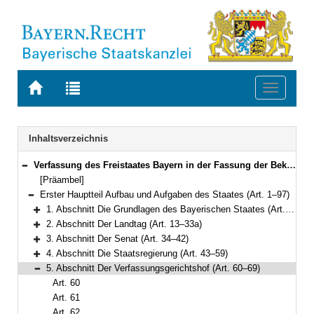
Zur
Zur
Toggle
Startseite
Trefferliste
navigati
von
der
BAYERN.RECHT
letzten
Navigation
Inhaltsverzeichnis
Suche
Verfassung des Freistaates Bayern in der Fassung der Bekanntmachung vom 15. Dezember 1998 (GVBl. S. 991, 992) BayRS 100-1-I (Art. 1–188)
Bereich reduzieren
[Präambel]
Erster Hauptteil Aufbau und Aufgaben des Staates (Art. 1–97)
Bereich reduzieren
1. Abschnitt Die Grundlagen des Bayerischen Staates (Art. 1–12)
Bereich erweitern
2. Abschnitt Der Landtag (Art. 13–33a)
Bereich erweitern
3. Abschnitt Der Senat (Art. 34–42)
Bereich erweitern
4. Abschnitt Die Staatsregierung (Art. 43–59)
Bereich erweitern
5. Abschnitt Der Verfassungsgerichtshof (Art. 60–69)
Bereich reduzieren
Art. 60
Art. 61
Art. 62