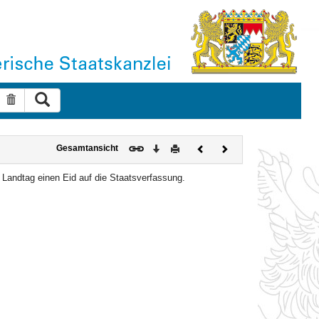
Suche ausführen
Suche zurücksetzen
Download
Drucken
Vorheriges
Nächstes
Gesamtansicht
Dokument
Dokument
m Landtag einen Eid auf die Staatsverfassung.