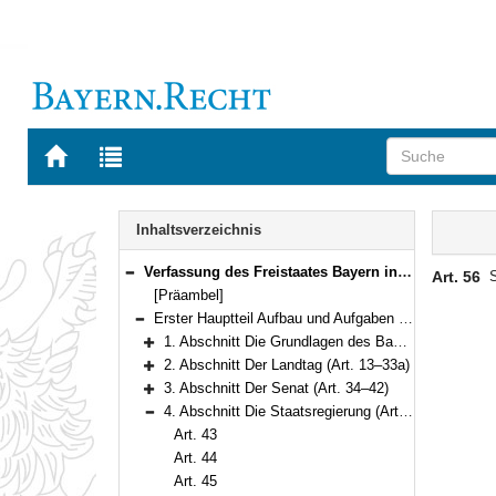
Zur
Zur
Startseite
Trefferliste
von
der
Navigation
BAYERN.RECHT
letzten
Inhalt
Inhaltsverzeichnis
Suche
Verfassung des Freistaates Bayern in der Fassung der Bekanntmachung vom 15. Dezember 1998 (GVBl. S. 991, 992) BayRS 100-1-I (Art. 1–188)
Art. 56
S
Bereich reduzieren
[Präambel]
Erster Hauptteil Aufbau und Aufgaben des Staates (Art. 1–97)
Bereich reduzieren
1. Abschnitt Die Grundlagen des Bayerischen Staates (Art. 1–12)
Bereich erweitern
2. Abschnitt Der Landtag (Art. 13–33a)
Bereich erweitern
3. Abschnitt Der Senat (Art. 34–42)
Bereich erweitern
4. Abschnitt Die Staatsregierung (Art. 43–59)
Bereich reduzieren
Art. 43
Art. 44
Art. 45