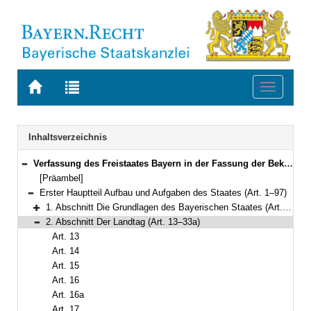
Zur
Zur
Toggle
Startseite
Trefferliste
navigati
von
der
BAYERN.RECHT
letzten
Navigation
Inhaltsverzeichnis
Suche
Verfassung des Freistaates Bayern in der Fassung der Bekanntmachung vom 15. Dezember 1998 (GVBl. S. 991, 992) BayRS 100-1-I (Art. 1–188)
Bereich reduzieren
[Präambel]
Erster Hauptteil Aufbau und Aufgaben des Staates (Art. 1–97)
Bereich reduzieren
1. Abschnitt Die Grundlagen des Bayerischen Staates (Art. 1–12)
Bereich erweitern
2. Abschnitt Der Landtag (Art. 13–33a)
Bereich reduzieren
Art. 13
Art. 14
Art. 15
Art. 16
Art. 16a
Art. 17