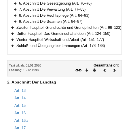
Bereich erweitern
6. Abschnitt Die Gesetzgebung (Art. 70–76)
Bereich erweitern
7. Abschnitt Die Verwaltung (Art. 77–83)
Bereich erweitern
8. Abschnitt Die Rechtspflege (Art. 84–93)
Bereich erweitern
9. Abschnitt Die Beamten (Art. 94–97)
Bereich erweitern
Zweiter Hauptteil Grundrechte und Grundpflichten (Art. 98–123)
Bereich erweitern
Dritter Hauptteil Das Gemeinschaftsleben (Art. 124–150)
Bereich erweitern
Vierter Hauptteil Wirtschaft und Arbeit (Art. 151–177)
Bereich erweitern
Schluß- und Übergangsbestimmungen (Art. 178–188)
Bereich erweitern
Inhalt
Gesamtansicht
Text gilt ab: 01.01.2020
Download
Drucken
Vorheriges
Nächste
Fassung: 15.12.1998
Dokument
Dokume
2. Abschnitt Der Landtag
Art. 13
Art. 14
Art. 15
Art. 16
Art. 16a
Art. 17