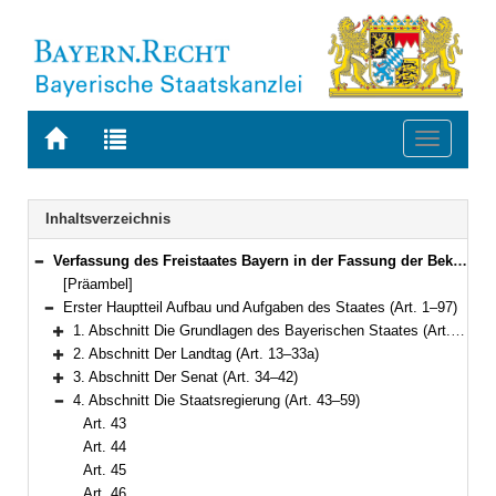
Zur
Zur
Toggle
Startseite
Trefferliste
navigati
von
der
BAYERN.RECHT
letzten
Navigation
Inhaltsverzeichnis
Suche
Verfassung des Freistaates Bayern in der Fassung der Bekanntmachung vom 15. Dezember 1998 (GVBl. S. 991, 992) BayRS 100-1-I (Art. 1–188)
Bereich reduzieren
[Präambel]
Erster Hauptteil Aufbau und Aufgaben des Staates (Art. 1–97)
Bereich reduzieren
1. Abschnitt Die Grundlagen des Bayerischen Staates (Art. 1–12)
Bereich erweitern
2. Abschnitt Der Landtag (Art. 13–33a)
Bereich erweitern
3. Abschnitt Der Senat (Art. 34–42)
Bereich erweitern
4. Abschnitt Die Staatsregierung (Art. 43–59)
Bereich reduzieren
Art. 43
Art. 44
Art. 45
Art. 46