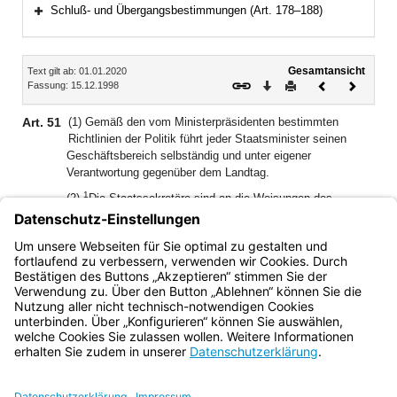
Bereich erweitern
Schluß- und Übergangsbestimmungen (Art. 178–188)
Bereich erweitern
Inhalt
Gesamtansicht
Text gilt ab: 01.01.2020
Download
Drucken
Vorheriges
Nächste
Fassung: 15.12.1998
Dokument
Dokume
Art. 51
(1) Gemäß den vom Ministerpräsidenten bestimmten
Richtlinien der Politik führt jeder Staatsminister seinen
Geschäftsbereich selbständig und unter eigener
Verantwortung gegenüber dem Landtag.
1
(2)
Die Staatssekretäre sind an die Weisungen des
2
Staatsministers, dem sie zugewiesen sind, gebunden.
Im
Falle der Verhinderung des Staatsministers handeln sie
selbständig und unter eigener Verantwortung gegenüber
dem Landtag.
Bayern.de
BayernPortal
Datenschutz