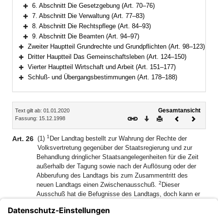
Bereich erweitern
6. Abschnitt Die Gesetzgebung (Art. 70–76)
Bereich erweitern
7. Abschnitt Die Verwaltung (Art. 77–83)
Bereich erweitern
8. Abschnitt Die Rechtspflege (Art. 84–93)
Bereich erweitern
9. Abschnitt Die Beamten (Art. 94–97)
Bereich erweitern
Zweiter Hauptteil Grundrechte und Grundpflichten (Art. 98–123)
Bereich erweitern
Dritter Hauptteil Das Gemeinschaftsleben (Art. 124–150)
Bereich erweitern
Vierter Hauptteil Wirtschaft und Arbeit (Art. 151–177)
Bereich erweitern
Schluß- und Übergangsbestimmungen (Art. 178–188)
Bereich erweitern
Inhalt
Gesamtansicht
Text gilt ab: 01.01.2020
Download
Drucken
Vorheriges
Nächste
Fassung: 15.12.1998
Dokument
Dokume
1
Art. 26
(1)
Der Landtag bestellt zur Wahrung der Rechte der
Volksvertretung gegenüber der Staatsregierung und zur
Behandlung dringlicher Staatsangelegenheiten für die Zeit
außerhalb der Tagung sowie nach der Auflösung oder der
Abberufung des Landtags bis zum Zusammentritt des
2
neuen Landtags einen Zwischenausschuß.
Dieser
Ausschuß hat die Befugnisse des Landtags, doch kann er
nicht Ministeranklage erheben und nicht Gesetze
beschließen oder Volksbegehren behandeln.