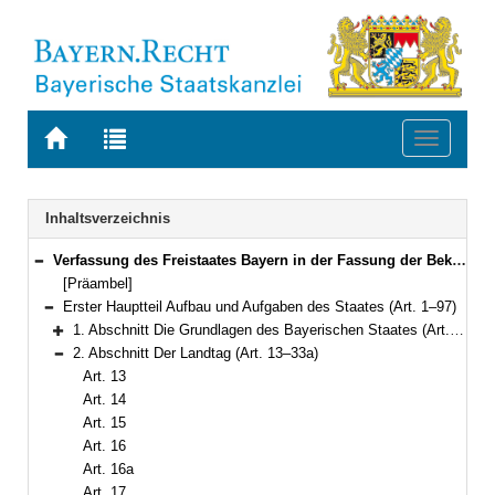
Zur
Zur
Toggle
Startseite
Trefferliste
navigati
von
der
BAYERN.RECHT
letzten
Navigation
Inhaltsverzeichnis
Suche
Verfassung des Freistaates Bayern in der Fassung der Bekanntmachung vom 15. Dezember 1998 (GVBl. S. 991, 992) BayRS 100-1-I (Art. 1–188)
Bereich reduzieren
[Präambel]
Erster Hauptteil Aufbau und Aufgaben des Staates (Art. 1–97)
Bereich reduzieren
1. Abschnitt Die Grundlagen des Bayerischen Staates (Art. 1–12)
Bereich erweitern
2. Abschnitt Der Landtag (Art. 13–33a)
Bereich reduzieren
Art. 13
Art. 14
Art. 15
Art. 16
Art. 16a
Art. 17