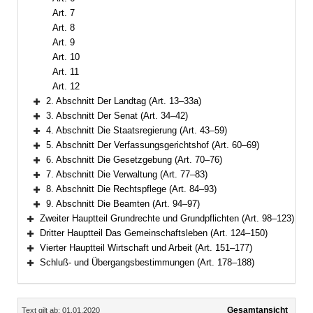
Art. 7
Art. 8
Art. 9
Art. 10
Art. 11
Art. 12
2. Abschnitt Der Landtag (Art. 13–33a)
Bereich erweitern
3. Abschnitt Der Senat (Art. 34–42)
Bereich erweitern
4. Abschnitt Die Staatsregierung (Art. 43–59)
Bereich erweitern
5. Abschnitt Der Verfassungsgerichtshof (Art. 60–69)
Bereich erweitern
6. Abschnitt Die Gesetzgebung (Art. 70–76)
Bereich erweitern
7. Abschnitt Die Verwaltung (Art. 77–83)
Bereich erweitern
8. Abschnitt Die Rechtspflege (Art. 84–93)
Bereich erweitern
9. Abschnitt Die Beamten (Art. 94–97)
Bereich erweitern
Zweiter Hauptteil Grundrechte und Grundpflichten (Art. 98–123)
Bereich erweitern
Dritter Hauptteil Das Gemeinschaftsleben (Art. 124–150)
Bereich erweitern
Vierter Hauptteil Wirtschaft und Arbeit (Art. 151–177)
Bereich erweitern
Schluß- und Übergangsbestimmungen (Art. 178–188)
Bereich erweitern
Inhalt
Gesamtansicht
Text gilt ab: 01.01.2020