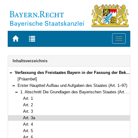
Zur
Zur
Toggle
Startseite
Trefferliste
navigati
von
der
BAYERN.RECHT
letzten
Navigation
Inhaltsverzeichnis
Suche
Verfassung des Freistaates Bayern in der Fassung der Bekanntmachung vom 15. Dezember 1998 (GVBl. S. 991, 992) BayRS 100-1-I (Art. 1–188)
Bereich reduzieren
[Präambel]
Erster Hauptteil Aufbau und Aufgaben des Staates (Art. 1–97)
Bereich reduzieren
1. Abschnitt Die Grundlagen des Bayerischen Staates (Art. 1–12)
Bereich reduzieren
Art. 1
Art. 2
Art. 3
Art. 3a
Art. 4
Art. 5
Art. 6