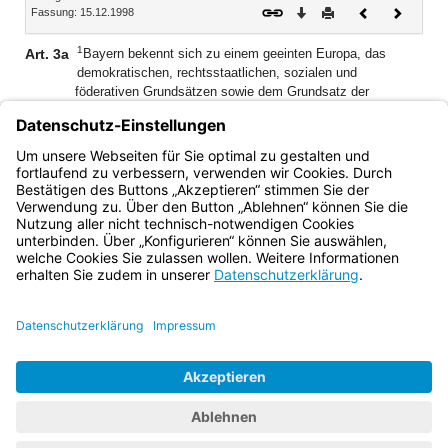
Download
Drucken
Vorheriges
Nächste
Fassung: 15.12.1998
Dokument
Dokume
1
Art. 3a
Bayern bekennt sich zu einem geeinten Europa, das
demokratischen, rechtsstaatlichen, sozialen und
föderativen Grundsätzen sowie dem Grundsatz der
Subsidiarität verpflichtet ist, die Eigenständigkeit der
Regionen wahrt und deren Mitwirkung an europäischen
2
Entscheidungen sichert.
Bayern arbeitet mit anderen
europäischen Regionen zusammen.
Bayern.de
BayernPortal
Datenschutz
Impressum
Barrierefreiheit
Hilfe
Kontakt
Kontrastwechsel