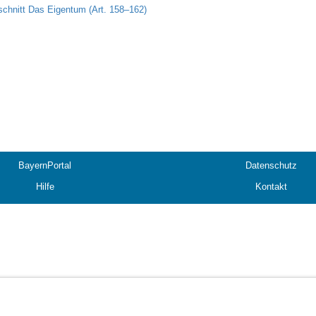
schnitt Das Eigentum (Art. 158–162)
BayernPortal
Datenschutz
Hilfe
Kontakt