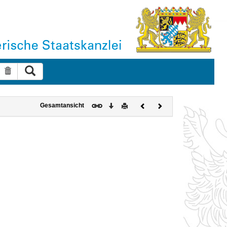
Suche ausführen
Suche zurücksetzen
Download
Drucken
Vorheriges
Nächstes
Gesamtansicht
Dokument
Dokument