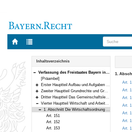
Zur
Zur
Startseite
Trefferliste
von
der
Navigation
BAYERN.RECHT
letzten
Inhalt
Inhaltsverzeichnis
Suche
Verfassung des Freistaates Bayern in der Fassung der Bekanntmachung vom 15. Dezember 1998 (GVBl. S. 991, 992) BayRS 100-1-I (Art. 1–188)
1. Absch
Bereich reduzieren
[Präambel]
Art. 
Erster Hauptteil Aufbau und Aufgaben des Staates (Art. 1–97)
Bereich erweitern
Art. 
Zweiter Hauptteil Grundrechte und Grundpflichten (Art. 98–123)
Bereich erweitern
Dritter Hauptteil Das Gemeinschaftsleben (Art. 124–150)
Art. 
Bereich erweitern
Vierter Hauptteil Wirtschaft und Arbeit (Art. 151–177)
Art. 
Bereich reduzieren
1. Abschnitt Die Wirtschaftsordnung (Art. 151–162)
Art. 
Bereich reduzieren
Art. 151
Art. 
Art. 152
Art. 153
Art. 