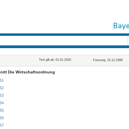
Text gilt ab: 01.01.2020
Fassung: 15.12.1998
nitt Die Wirtschaftsordnung
151
152
153
154
155
156
157