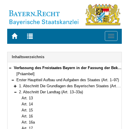
Zur
Zur
Toggle
Startseite
Trefferliste
navigati
von
der
BAYERN.RECHT
letzten
Navigation
Inhaltsverzeichnis
Suche
Verfassung des Freistaates Bayern in der Fassung der Bekanntmachung vom 15. Dezember 1998 (GVBl. S. 991, 992) BayRS 100-1-I (Art. 1–188)
Bereich reduzieren
[Präambel]
Erster Hauptteil Aufbau und Aufgaben des Staates (Art. 1–97)
Bereich reduzieren
1. Abschnitt Die Grundlagen des Bayerischen Staates (Art. 1–12)
Bereich erweitern
2. Abschnitt Der Landtag (Art. 13–33a)
Bereich reduzieren
Art. 13
Art. 14
Art. 15
Art. 16
Art. 16a
Art. 17