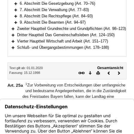
Bereich erweitern
6. Abschnitt Die Gesetzgebung (Art. 70–76)
Bereich erweitern
7. Abschnitt Die Verwaltung (Art. 77–83)
Bereich erweitern
8. Abschnitt Die Rechtspflege (Art. 84–93)
Bereich erweitern
9. Abschnitt Die Beamten (Art. 94–97)
Bereich erweitern
Zweiter Hauptteil Grundrechte und Grundpflichten (Art. 98–123)
Bereich erweitern
Dritter Hauptteil Das Gemeinschaftsleben (Art. 124–150)
Bereich erweitern
Vierter Hauptteil Wirtschaft und Arbeit (Art. 151–177)
Bereich erweitern
Schluß- und Übergangsbestimmungen (Art. 178–188)
Bereich erweitern
Inhalt
Gesamtansicht
Text gilt ab: 01.01.2020
Download
Drucken
Vorheriges
Nächste
Fassung: 15.12.1998
Dokument
Dokume
1
Art. 25a
Zur Vorbereitung von Entscheidungen über umfangreiche
und bedeutsame Angelegenheiten, die in die Zuständigkeit
des Freistaates Bayern fallen, kann der Landtag eine
2
Enquete-Kommission einsetzen.
Auf Antrag eines Fünftels
3
seiner Mitglieder ist er dazu verpflichtet.
Der Antrag muß
4
den Auftrag der Kommission bezeichnen.
Das Nähere
regelt die Geschäftsordnung des Landtags.