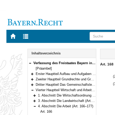
Zur
Zur
Startseite
Trefferliste
von
der
Navigation
BAYERN.RECHT
letzten
Inhalt
Inhaltsverzeichnis
Suche
Verfassung des Freistaates Bayern in der Fassung der Bekanntmachung vom 15. Dezember 1998 (GVBl. S. 991, 992) BayRS 100-1-I (Art. 1–188)
Art. 168
Bereich reduzieren
[Präambel]
Erster Hauptteil Aufbau und Aufgaben des Staates (Art. 1–97)
(
Bereich erweitern
Zweiter Hauptteil Grundrechte und Grundpflichten (Art. 98–123)
Bereich erweitern
(
Dritter Hauptteil Das Gemeinschaftsleben (Art. 124–150)
Bereich erweitern
Vierter Hauptteil Wirtschaft und Arbeit (Art. 151–177)
Bereich reduzieren
1. Abschnitt Die Wirtschaftsordnung (Art. 151–162)
Bereich erweitern
3. Abschnitt Die Landwirtschaft (Art. 163–165)
Bereich erweitern
4. Abschnitt Die Arbeit (Art. 166–177)
Bereich reduzieren
Art. 166