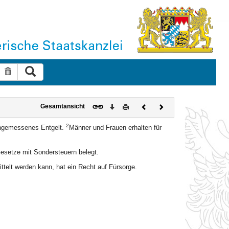
Suche ausführen
Suche zurücksetzen
Download
Drucken
Vorheriges
Nächstes
Gesamtansicht
Dokument
Dokument
2
 angemessenes Entgelt.
Männer und Frauen erhalten für
esetze mit Sondersteuern belegt.
ttelt werden kann, hat ein Recht auf Fürsorge.