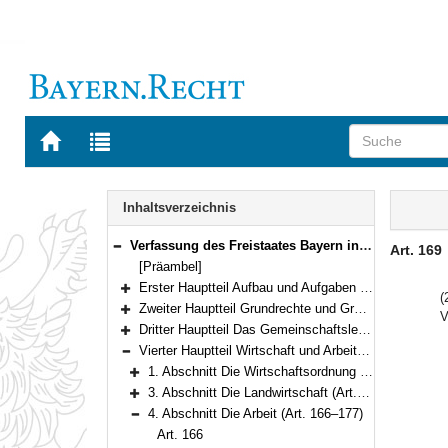
Zur
Zur
Startseite
Trefferliste
von
der
Navigation
BAYERN.RECHT
letzten
Inhalt
Inhaltsverzeichnis
Suche
Verfassung des Freistaates Bayern in der Fassung der Bekanntmachung vom 15. Dezember 1998 (GVBl. S. 991, 992) BayRS 100-1-I (Art. 1–188)
Art. 169
Bereich reduzieren
[Präambel]
Erster Hauptteil Aufbau und Aufgaben des Staates (Art. 1–97)
(
Bereich erweitern
Zweiter Hauptteil Grundrechte und Grundpflichten (Art. 98–123)
V
Bereich erweitern
Dritter Hauptteil Das Gemeinschaftsleben (Art. 124–150)
Bereich erweitern
Vierter Hauptteil Wirtschaft und Arbeit (Art. 151–177)
Bereich reduzieren
1. Abschnitt Die Wirtschaftsordnung (Art. 151–162)
Bereich erweitern
3. Abschnitt Die Landwirtschaft (Art. 163–165)
Bereich erweitern
4. Abschnitt Die Arbeit (Art. 166–177)
Bereich reduzieren
Art. 166