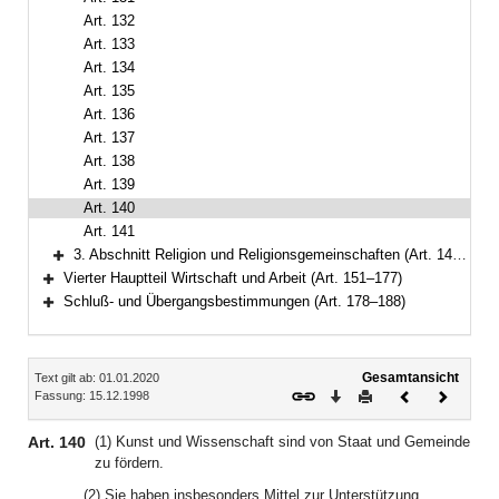
Art. 132
Art. 133
Art. 134
Art. 135
Art. 136
Art. 137
Art. 138
Art. 139
Art. 140
Art. 141
3. Abschnitt Religion und Religionsgemeinschaften (Art. 142–150)
Bereich erweitern
Vierter Hauptteil Wirtschaft und Arbeit (Art. 151–177)
Bereich erweitern
Schluß- und Übergangsbestimmungen (Art. 178–188)
Bereich erweitern
Inhalt
Gesamtansicht
Text gilt ab: 01.01.2020
Download
Drucken
Vorheriges
Nächste
Fassung: 15.12.1998
Dokument
Dokume
Art. 140
(1) Kunst und Wissenschaft sind von Staat und Gemeinde
zu fördern.
(2) Sie haben insbesonders Mittel zur Unterstützung