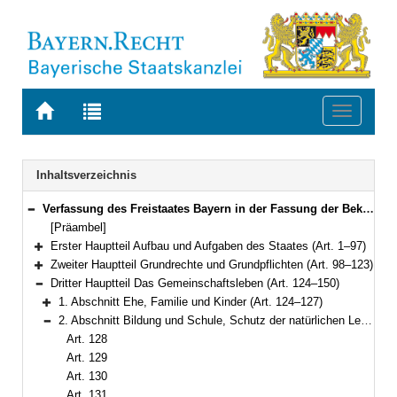
Zur
Zur
Toggle
Startseite
Trefferliste
navigati
von
der
BAYERN.RECHT
letzten
Navigation
Inhaltsverzeichnis
Suche
Verfassung des Freistaates Bayern in der Fassung der Bekanntmachung vom 15. Dezember 1998 (GVBl. S. 991, 992) BayRS 100-1-I (Art. 1–188)
Bereich reduzieren
[Präambel]
Erster Hauptteil Aufbau und Aufgaben des Staates (Art. 1–97)
Bereich erweitern
Zweiter Hauptteil Grundrechte und Grundpflichten (Art. 98–123)
Bereich erweitern
Dritter Hauptteil Das Gemeinschaftsleben (Art. 124–150)
Bereich reduzieren
1. Abschnitt Ehe, Familie und Kinder (Art. 124–127)
Bereich erweitern
2. Abschnitt Bildung und Schule, Schutz der natürlichen Lebensgrundlagen und der kulturellen Überlieferung (Art. 128–141)
Bereich reduzieren
Art. 128
Art. 129
Art. 130
Art. 131