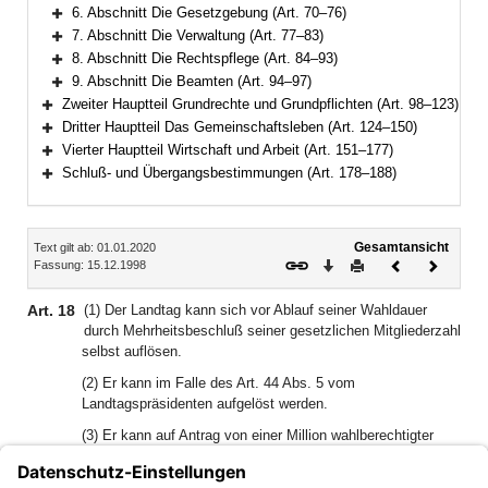
Bereich erweitern
6. Abschnitt Die Gesetzgebung (Art. 70–76)
Bereich erweitern
7. Abschnitt Die Verwaltung (Art. 77–83)
Bereich erweitern
8. Abschnitt Die Rechtspflege (Art. 84–93)
Bereich erweitern
9. Abschnitt Die Beamten (Art. 94–97)
Bereich erweitern
Zweiter Hauptteil Grundrechte und Grundpflichten (Art. 98–123)
Bereich erweitern
Dritter Hauptteil Das Gemeinschaftsleben (Art. 124–150)
Bereich erweitern
Vierter Hauptteil Wirtschaft und Arbeit (Art. 151–177)
Bereich erweitern
Schluß- und Übergangsbestimmungen (Art. 178–188)
Bereich erweitern
Inhalt
Gesamtansicht
Text gilt ab: 01.01.2020
Download
Drucken
Vorheriges
Nächste
Fassung: 15.12.1998
Dokument
Dokume
Art. 18
(1) Der Landtag kann sich vor Ablauf seiner Wahldauer
durch Mehrheitsbeschluß seiner gesetzlichen Mitgliederzahl
selbst auflösen.
(2) Er kann im Falle des Art. 44 Abs. 5 vom
Landtagspräsidenten aufgelöst werden.
(3) Er kann auf Antrag von einer Million wahlberechtigter
Staatsbürger durch Volksentscheid abberufen werden.
(4) Die Neuwahl des Landtags findet spätestens am