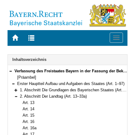
Zur
Zur
Toggle
Startseite
Trefferliste
navigati
von
der
BAYERN.RECHT
letzten
Navigation
Inhaltsverzeichnis
Suche
Verfassung des Freistaates Bayern in der Fassung der Bekanntmachung vom 15. Dezember 1998 (GVBl. S. 991, 992) BayRS 100-1-I (Art. 1–188)
Bereich reduzieren
[Präambel]
Erster Hauptteil Aufbau und Aufgaben des Staates (Art. 1–97)
Bereich reduzieren
1. Abschnitt Die Grundlagen des Bayerischen Staates (Art. 1–12)
Bereich erweitern
2. Abschnitt Der Landtag (Art. 13–33a)
Bereich reduzieren
Art. 13
Art. 14
Art. 15
Art. 16
Art. 16a
Art. 17