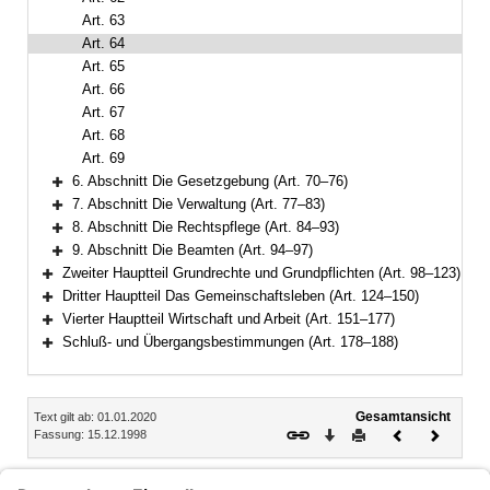
Art. 63
Art. 64
Art. 65
Art. 66
Art. 67
Art. 68
Art. 69
6. Abschnitt Die Gesetzgebung (Art. 70–76)
Bereich erweitern
7. Abschnitt Die Verwaltung (Art. 77–83)
Bereich erweitern
8. Abschnitt Die Rechtspflege (Art. 84–93)
Bereich erweitern
9. Abschnitt Die Beamten (Art. 94–97)
Bereich erweitern
Zweiter Hauptteil Grundrechte und Grundpflichten (Art. 98–123)
Bereich erweitern
Dritter Hauptteil Das Gemeinschaftsleben (Art. 124–150)
Bereich erweitern
Vierter Hauptteil Wirtschaft und Arbeit (Art. 151–177)
Bereich erweitern
Schluß- und Übergangsbestimmungen (Art. 178–188)
Bereich erweitern
Inhalt
Gesamtansicht
Text gilt ab: 01.01.2020
Download
Drucken
Vorheriges
Nächste
Fassung: 15.12.1998
Dokument
Dokume
Art. 64
Der Verfassungsgerichtshof entscheidet über