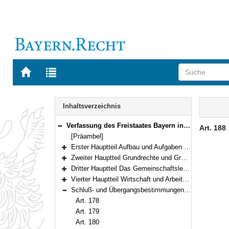
Zur
Zur
Startseite
Trefferliste
von
der
Navigation
BAYERN.RECHT
letzten
Inhalt
Inhaltsverzeichnis
Suche
Verfassung des Freistaates Bayern in der Fassung der Bekanntmachung vom 15. Dezember 1998 (GVBl. S. 991, 992) BayRS 100-1-I (Art. 1–188)
Art. 188
Bereich reduzieren
[Präambel]
Erster Hauptteil Aufbau und Aufgaben des Staates (Art. 1–97)
Bereich erweitern
Zweiter Hauptteil Grundrechte und Grundpflichten (Art. 98–123)
Bereich erweitern
Dritter Hauptteil Das Gemeinschaftsleben (Art. 124–150)
Bereich erweitern
Vierter Hauptteil Wirtschaft und Arbeit (Art. 151–177)
Bereich erweitern
Schluß- und Übergangsbestimmungen (Art. 178–188)
Bereich reduzieren
Art. 178
Art. 179
Art. 180