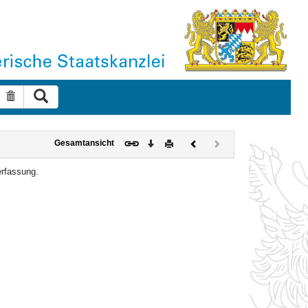
Suche ausführen
Suche zurücksetzen
Download
Drucken
Vorheriges
Nächstes
Gesamtansicht
Dokument
Dokument
(inaktiv)
erfassung.