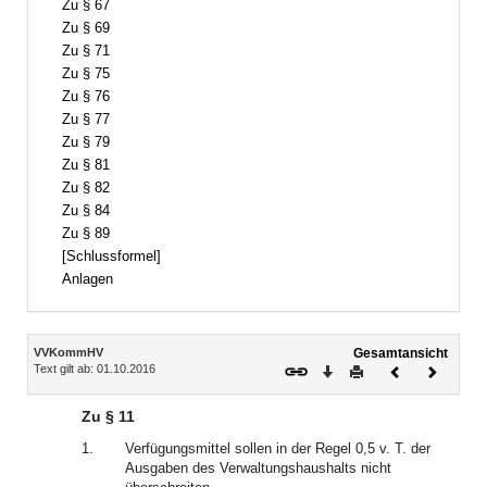
Zu § 67
Zu § 69
Zu § 71
Zu § 75
Zu § 76
Zu § 77
Zu § 79
Zu § 81
Zu § 82
Zu § 84
Zu § 89
[Schlussformel]
Anlagen
Inhalt
VVKommHV
Gesamtansicht
Text gilt ab: 01.10.2016
Download
Drucken
Vorheriges
Nächste
Dokument
Dokume
Zu § 11
1.
Verfügungsmittel sollen in der Regel 0,5 v. T. der
Ausgaben des Verwaltungshaushalts nicht