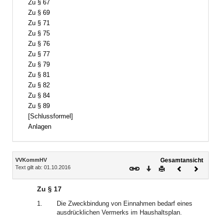
Zu § 67
Zu § 69
Zu § 71
Zu § 75
Zu § 76
Zu § 77
Zu § 79
Zu § 81
Zu § 82
Zu § 84
Zu § 89
[Schlussformel]
Anlagen
Inhalt
VVKommHV
Gesamtansicht
Text gilt ab: 01.10.2016
Download
Drucken
Vorheriges
Nächste
Dokument
Dokume
Zu § 17
1.
Die Zweckbindung von Einnahmen bedarf eines
ausdrücklichen Vermerks im Haushaltsplan.