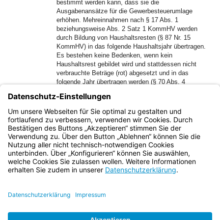
bestimmt werden kann, dass sie die
Ausgabenansätze für die Gewerbesteuerumlage
erhöhen. Mehreinnahmen nach § 17 Abs. 1
beziehungsweise Abs. 2 Satz 1 KommHV werden
durch Bildung von Haushaltsresten (§ 87 Nr. 15
KommHV) in das folgende Haushaltsjahr übertragen.
Es bestehen keine Bedenken, wenn kein
Haushaltsrest gebildet wird und stattdessen nicht
verbrauchte Beträge (rot) abgesetzt und in das
folgende Jahr übertragen werden (§ 70 Abs. 4
KommHV). Die Ausgabeansätze bleiben bis zum
Ende des folgenden Jahres verfügbar (§ 19 Abs. 2
Satz 3 KommHV). Für Budgets gilt Entsprechendes
(§ 17 Abs. 1 Nr. 2 KommHV).
Bayern.de
BayernPortal
Datenschutz
Impressum
Barrierefreiheit