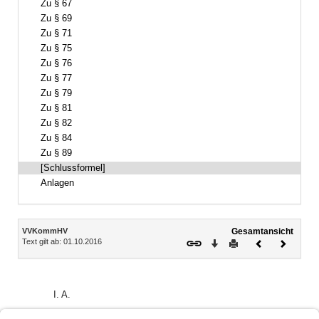
Zu § 67
Zu § 69
Zu § 71
Zu § 75
Zu § 76
Zu § 77
Zu § 79
Zu § 81
Zu § 82
Zu § 84
Zu § 89
[Schlussformel]
Anlagen
Inhalt
VVKommHV
Gesamtansicht
Text gilt ab: 01.10.2016
Download
Drucken
Vorheriges
Nächste
Dokument
Dokume
I. A.
Dr. Jung