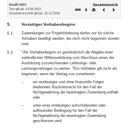
Inhalt
StudR 2023
Gesamtansicht
Text gilt ab: 13.09.2023
Download
Drucken
Vorheriges
Nächste
Gesamtvorschrift gilt bis: 31.12.2026
Dokument
Dokume
5.
Vorzeitiger Vorhabenbeginn
5.1
Zuwendungen zur Projektförderung dürfen nur für solche
Vorhaben bewilligt werden, die noch nicht begonnen worden
sind.
1
5.2
Als Vorhabenbeginn ist grundsätzlich die Abgabe einer
verbindlichen Willenserklärung zum Abschluss eines der
Ausführung zuzurechnenden Lieferungs- oder
2
Leistungsvertrages zu werten.
Ein Vorhaben gilt nicht als
begonnen, wenn der Vertrag von vorneherein
–
ein eindeutiges und ohne finanzielle Folgen
bleibendes Rücktrittsrecht für den Fall der
Nichtgewährung der beantragten Zuwendung enthält
oder
–
unter einer eindeutigen aufschiebenden oder
auflösenden Bedingung für den Fall der
Nichtgewährung der beantragten Zuwendung
geschlossen wird.