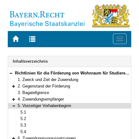
Zur
Zur
Toggle
Startseite
Trefferliste
navigati
von
der
BAYERN.RECHT
letzten
Navigation
Inhaltsverzeichnis
Suche
Richtlinien für die Förderung von Wohnraum für Studierende
Bereich reduzieren
1. Zweck und Ziel der Zuwendung
2. Gegenstand der Förderung
Bereich erweitern
3. Bagatellgrenze
4. Zuwendungsempfänger
Bereich erweitern
5. Vorzeitiger Vorhabenbeginn
Bereich reduzieren
5.1
5.2
5.3
5.4
6. Zuwendungsvoraussetzungen