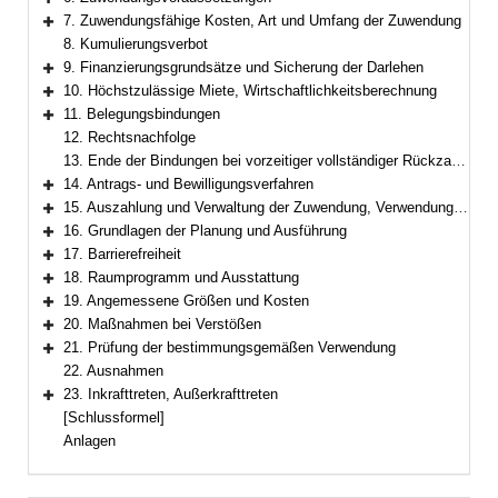
Bereich erweitern
7. Zuwendungsfähige Kosten, Art und Umfang der Zuwendung
Bereich erweitern
8. Kumulierungsverbot
9. Finanzierungsgrundsätze und Sicherung der Darlehen
Bereich erweitern
10. Höchstzulässige Miete, Wirtschaftlichkeitsberechnung
Bereich erweitern
11. Belegungsbindungen
Bereich erweitern
12. Rechtsnachfolge
13. Ende der Bindungen bei vorzeitiger vollständiger Rückzahlung
14. Antrags- und Bewilligungsverfahren
Bereich erweitern
15. Auszahlung und Verwaltung der Zuwendung, Verwendungsnachweis
Bereich erweitern
16. Grundlagen der Planung und Ausführung
Bereich erweitern
17. Barrierefreiheit
Bereich erweitern
18. Raumprogramm und Ausstattung
Bereich erweitern
19. Angemessene Größen und Kosten
Bereich erweitern
20. Maßnahmen bei Verstößen
Bereich erweitern
21. Prüfung der bestimmungsgemäßen Verwendung
Bereich erweitern
22. Ausnahmen
23. Inkrafttreten, Außerkrafttreten
Bereich erweitern
[Schlussformel]
Anlagen