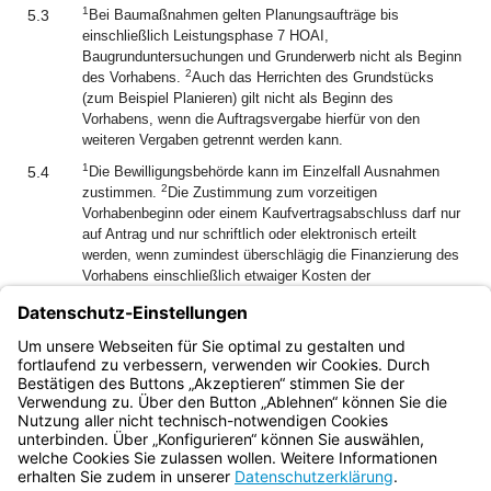
1
5.3
Bei Baumaßnahmen gelten Planungsaufträge bis
einschließlich Leistungsphase 7 HOAI,
Baugrunduntersuchungen und Grunderwerb nicht als Beginn
2
des Vorhabens.
Auch das Herrichten des Grundstücks
(zum Beispiel Planieren) gilt nicht als Beginn des
Vorhabens, wenn die Auftragsvergabe hierfür von den
weiteren Vergaben getrennt werden kann.
1
5.4
Die Bewilligungsbehörde kann im Einzelfall Ausnahmen
2
zustimmen.
Die Zustimmung zum vorzeitigen
Vorhabenbeginn oder einem Kaufvertragsabschluss darf nur
auf Antrag und nur schriftlich oder elektronisch erteilt
werden, wenn zumindest überschlägig die Finanzierung des
Vorhabens einschließlich etwaiger Kosten der
Vorfinanzierung und der Folgekosten gesichert erscheint
3
und die Maßnahme sachlich geprüft ist.
Darüber hinaus
darf das Vorhaben aus sachlichen oder wirtschaftlichen
Gründen keinen Aufschub dulden.
Bayern.de
BayernPortal