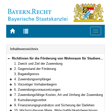
Zur
Zur
Toggle
Startseite
Trefferliste
navigati
von
der
BAYERN.RECHT
letzten
Navigation
Inhaltsverzeichnis
Suche
Richtlinien für die Förderung von Wohnraum für Studierende
Bereich reduzieren
1. Zweck und Ziel der Zuwendung
2. Gegenstand der Förderung
Bereich erweitern
3. Bagatellgrenze
4. Zuwendungsempfänger
Bereich erweitern
5. Vorzeitiger Vorhabenbeginn
Bereich erweitern
6. Zuwendungsvoraussetzungen
Bereich erweitern
7. Zuwendungsfähige Kosten, Art und Umfang der Zuwendung
Bereich erweitern
8. Kumulierungsverbot
9. Finanzierungsgrundsätze und Sicherung der Darlehen
Bereich erweitern
10. Höchstzulässige Miete, Wirtschaftlichkeitsberechnung