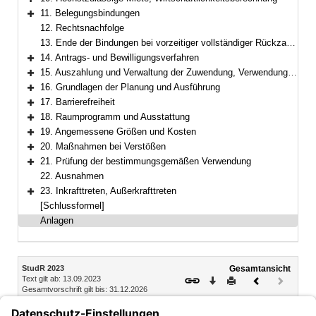
Bereich erweitern
11. Belegungsbindungen
Bereich erweitern
12. Rechtsnachfolge
13. Ende der Bindungen bei vorzeitiger vollständiger Rückzahlung
14. Antrags- und Bewilligungsverfahren
Bereich erweitern
15. Auszahlung und Verwaltung der Zuwendung, Verwendungsnachweis
Bereich erweitern
16. Grundlagen der Planung und Ausführung
Bereich erweitern
17. Barrierefreiheit
Bereich erweitern
18. Raumprogramm und Ausstattung
Bereich erweitern
19. Angemessene Größen und Kosten
Bereich erweitern
20. Maßnahmen bei Verstößen
Bereich erweitern
21. Prüfung der bestimmungsgemäßen Verwendung
Bereich erweitern
22. Ausnahmen
23. Inkrafttreten, Außerkrafttreten
Bereich erweitern
[Schlussformel]
Anlagen
Inhalt
StudR 2023
Gesamtansicht
Text gilt ab: 13.09.2023
Download
Drucken
Vorheriges
Nächste
Gesamtvorschrift gilt bis: 31.12.2026
Dokument
Dokume
(inaktiv)