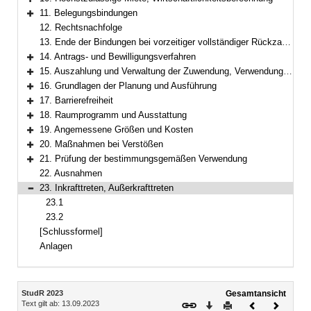
Bereich erweitern
11. Belegungsbindungen
Bereich erweitern
12. Rechtsnachfolge
13. Ende der Bindungen bei vorzeitiger vollständiger Rückzahlung
14. Antrags- und Bewilligungsverfahren
Bereich erweitern
15. Auszahlung und Verwaltung der Zuwendung, Verwendungsnachweis
Bereich erweitern
16. Grundlagen der Planung und Ausführung
Bereich erweitern
17. Barrierefreiheit
Bereich erweitern
18. Raumprogramm und Ausstattung
Bereich erweitern
19. Angemessene Größen und Kosten
Bereich erweitern
20. Maßnahmen bei Verstößen
Bereich erweitern
21. Prüfung der bestimmungsgemäßen Verwendung
Bereich erweitern
22. Ausnahmen
23. Inkrafttreten, Außerkrafttreten
Bereich reduzieren
23.1
23.2
[Schlussformel]
Anlagen
Inhalt
StudR 2023
Gesamtansicht
Text gilt ab: 13.09.2023
Download
Drucken
Vorheriges
Nächste