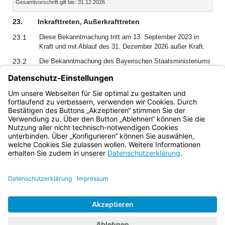
Gesamtvorschrift gilt bis: 31.12.2026
Dokument
Dokume
23.
Inkrafttreten, Außerkrafttreten
23.1
Diese Bekanntmachung tritt am 13. September 2023 in
Kraft und mit Ablauf des 31. Dezember 2026 außer Kraft.
23.2
Die Bekanntmachung des Bayerischen Staatsministeriums
für Wohnen, Bau und Verkehr vom 22. Juni 2021 (BayMBl.
Nr. 506) über die Förderung von Wohnraum für Studierende
– StudR 2021 – tritt mit Ablauf des 12. September 2023
außer Kraft.
Bayern.de
BayernPortal
Datenschutz
Impressum
Barrierefreiheit
Hilfe
Kontakt