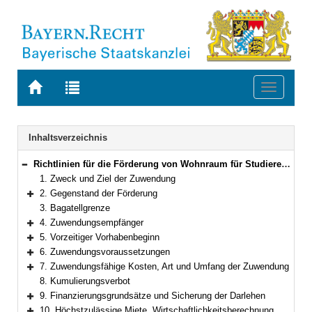
Zur
Zur
Toggle
Startseite
Trefferliste
navigati
von
der
BAYERN.RECHT
letzten
Navigation
Inhaltsverzeichnis
Suche
Richtlinien für die Förderung von Wohnraum für Studierende
Bereich reduzieren
1. Zweck und Ziel der Zuwendung
2. Gegenstand der Förderung
Bereich erweitern
3. Bagatellgrenze
4. Zuwendungsempfänger
Bereich erweitern
5. Vorzeitiger Vorhabenbeginn
Bereich erweitern
6. Zuwendungsvoraussetzungen
Bereich erweitern
7. Zuwendungsfähige Kosten, Art und Umfang der Zuwendung
Bereich erweitern
8. Kumulierungsverbot
9. Finanzierungsgrundsätze und Sicherung der Darlehen
Bereich erweitern
10. Höchstzulässige Miete, Wirtschaftlichkeitsberechnung