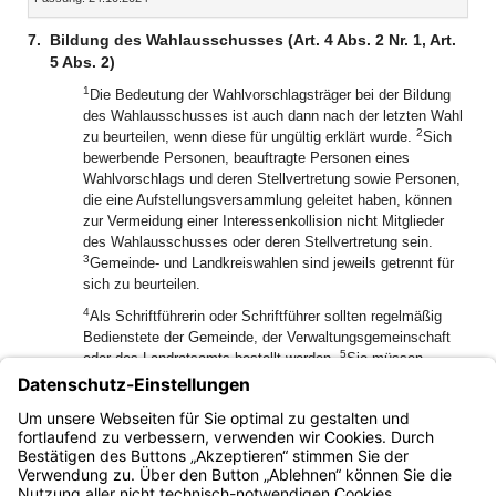
7.
Bildung des Wahlausschusses (Art. 4 Abs. 2 Nr. 1, Art.
5 Abs. 2)
1
Die Bedeutung der Wahlvorschlagsträger bei der Bildung
des Wahlausschusses ist auch dann nach der letzten Wahl
2
zu beurteilen, wenn diese für ungültig erklärt wurde.
Sich
bewerbende Personen, beauftragte Personen eines
Wahlvorschlags und deren Stellvertretung sowie Personen,
die eine Aufstellungsversammlung geleitet haben, können
zur Vermeidung einer Interessenkollision nicht Mitglieder
des Wahlausschusses oder deren Stellvertretung sein.
3
Gemeinde- und Landkreiswahlen sind jeweils getrennt für
sich zu beurteilen.
4
Als Schriftführerin oder Schriftführer sollten regelmäßig
Bedienstete der Gemeinde, der Verwaltungsgemeinschaft
5
oder des Landratsamts bestellt werden.
Sie müssen,
soweit sie nicht gleichzeitig Mitglieder des
6
Wahlausschusses sind, nicht wahlberechtigt sein.
Zur
Schriftführerin oder zum Schriftführer kann aber auch ein
Mitglied des Wahlausschusses bestellt werden.