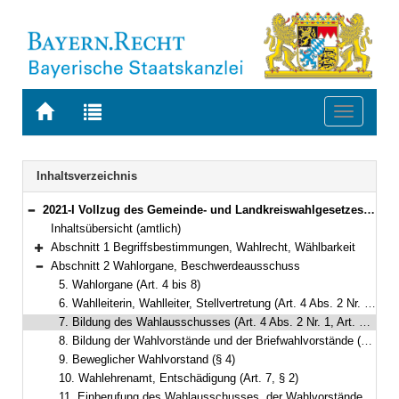
Zur
Zur
Toggle
Startseite
Trefferliste
navigati
von
der
BAYERN.RECHT
letzten
Navigation
Inhaltsverzeichnis
Suche
2021-I Vollzug des Gemeinde- und Landkreiswahlgesetzes und der Gemeinde- und Landkreiswahlordnung (Gemeinde- und Landkreiswahlbekanntmachung – GLKrWBek) Bekanntmachung des Bayerischen Staatsministeriums des Innern, für Sport und Integration vom 24. Oktober 2024, Az. B1-1367-3-37 (BayMBl. Nr. 534 )
Bereich reduzieren
Inhaltsübersicht (amtlich)
Abschnitt 1 Begriffsbestimmungen, Wahlrecht, Wählbarkeit
Bereich erweitern
Abschnitt 2 Wahlorgane, Beschwerdeausschuss
Bereich reduzieren
5. Wahlorgane (Art. 4 bis 8)
6. Wahlleiterin, Wahlleiter, Stellvertretung (Art. 4 Abs. 2 Nr. 1, Art. 5 Abs. 1)
7. Bildung des Wahlausschusses (Art. 4 Abs. 2 Nr. 1, Art. 5 Abs. 2)
8. Bildung der Wahlvorstände und der Briefwahlvorstände (Art. 4 Abs. 2 Nr. 2 und 3, Art. 6, § 3)
9. Beweglicher Wahlvorstand (§ 4)
10. Wahlehrenamt, Entschädigung (Art. 7, § 2)
11. Einberufung des Wahlausschusses, der Wahlvorstände und der Briefwahlvorstände (Art. 6, § 5)