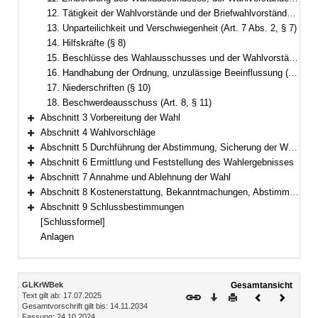
12. Tätigkeit der Wahlvorstände und der Briefwahlvorstände (Art. 6 Abs. 2, § 6)
13. Unparteilichkeit und Verschwiegenheit (Art. 7 Abs. 2, § 7)
14. Hilfskräfte (§ 8)
15. Beschlüsse des Wahlausschusses und der Wahlvorstände (Art. 17 Abs. 2, § 9)
16. Handhabung der Ordnung, unzulässige Beeinflussung (Art. 20 Abs. 1)
17. Niederschriften (§ 10)
18. Beschwerdeausschuss (Art. 8, § 11)
Abschnitt 3 Vorbereitung der Wahl
Bereich erweitern
Abschnitt 4 Wahlvorschläge
Bereich erweitern
Abschnitt 5 Durchführung der Abstimmung, Sicherung der Wahlfreiheit, Briefwahl
Bereich erweitern
Abschnitt 6 Ermittlung und Feststellung des Wahlergebnisses
Bereich erweitern
Abschnitt 7 Annahme und Ablehnung der Wahl
Bereich erweitern
Abschnitt 8 Kostenerstattung, Bekanntmachungen, Abstimmungsunterlagen, Statistik
Bereich erweitern
Abschnitt 9 Schlussbestimmungen
Bereich erweitern
[Schlussformel]
Anlagen
Inhalt
GLKrWBek
Gesamtansicht
Text gilt ab: 17.07.2025
Download
Drucken
Vorheriges
Nächste
Gesamtvorschrift gilt bis: 14.11.2034
Dokument
Dokume
Fassung: 24.10.2024