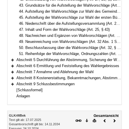
43. Grundsätze für die Aufstellung der Wahlvorschläge (Art. 29, § 39)
44. Aufstellung der Wahlvorschläge zur Wahl des Gemeinderats und des Kreistags (Art. 24 bis 29, §§ 39, 40)
45. Aufstellung der Wahlvorschläge zur Wahl der ersten Bürgermeisterin, des ersten Bürgermeisters, der Landrätin und des Landrats (Art. 45, § 41)
46. Niederschrift über die Aufstellungsversammlung (Art. 29 Abs. 5, § 42)
47. Inhalt und Form der Wahlvorschläge (Art. 25, § 43)
48. Nachreichen und Ergänzen von Wahlvorschlägen (Art. 31 Satz 2 und 3, §§ 45, 46)
49. Neueinreichung von Wahlvorschlägen (Art. 32 Abs. 1 Satz 3)
50. Beschlussfassung über die Wahlvorschläge (Art. 32, § 48)
51. Reihenfolge der Wahlvorschläge, Ordnungszahlen (Art. 33 Abs. 2, § 52)
Abschnitt 5 Durchführung der Abstimmung, Sicherung der Wahlfreiheit, Briefwahl
Bereich erweitern
Abschnitt 6 Ermittlung und Feststellung des Wahlergebnisses
Bereich erweitern
Abschnitt 7 Annahme und Ablehnung der Wahl
Bereich erweitern
Abschnitt 8 Kostenerstattung, Bekanntmachungen, Abstimmungsunterlagen, Statistik
Bereich erweitern
Abschnitt 9 Schlussbestimmungen
Bereich erweitern
[Schlussformel]
Anlagen
Inhalt
GLKrWBek
Gesamtansicht
Text gilt ab: 17.07.2025
Download
Drucken
Vorheriges
Nächste
Gesamtvorschrift gilt bis: 14.11.2034
Dokument
Dokume
Fassung: 24.10.2024