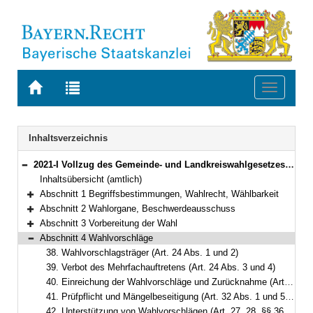
Zur
Zur
Toggle
Startseite
Trefferliste
navigati
von
der
BAYERN.RECHT
letzten
Navigation
Inhaltsverzeichnis
Suche
2021-I Vollzug des Gemeinde- und Landkreiswahlgesetzes und der Gemeinde- und Landkreiswahlordnung (Gemeinde- und Landkreiswahlbekanntmachung – GLKrWBek) Bekanntmachung des Bayerischen Staatsministeriums des Innern, für Sport und Integration vom 24. Oktober 2024, Az. B1-1367-3-37 (BayMBl. Nr. 534 )
Bereich reduzieren
Inhaltsübersicht (amtlich)
Abschnitt 1 Begriffsbestimmungen, Wahlrecht, Wählbarkeit
Bereich erweitern
Abschnitt 2 Wahlorgane, Beschwerdeausschuss
Bereich erweitern
Abschnitt 3 Vorbereitung der Wahl
Bereich erweitern
Abschnitt 4 Wahlvorschläge
Bereich reduzieren
38. Wahlvorschlagsträger (Art. 24 Abs. 1 und 2)
39. Verbot des Mehrfachauftretens (Art. 24 Abs. 3 und 4)
40. Einreichung der Wahlvorschläge und Zurücknahme (Art. 31, §§ 35, 49)
41. Prüfpflicht und Mängelbeseitigung (Art. 32 Abs. 1 und 5, § 47)
42. Unterstützung von Wahlvorschlägen (Art. 27, 28, §§ 36, 37, 38)