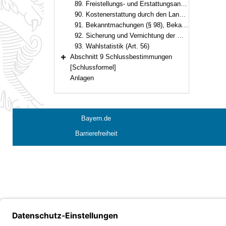
89. Freistellungs- und Erstattungsanspruch, Kosten des Wahlverfahrens (Art. 53, 54)
90. Kostenerstattung durch den Landkreis (Art. 54, § 97)
91. Bekanntmachungen (§ 98), Bekanntgabe
92. Sicherung und Vernichtung der Wahlunterlagen (§§ 99, 100)
93. Wahlstatistik (Art. 56)
Abschnitt 9 Schlussbestimmungen
Bereich erweitern
[Schlussformel]
Anlagen
Bayern.de
Barrierefreiheit