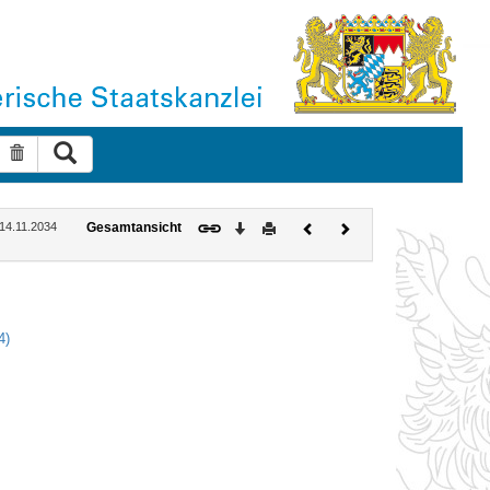
Suche ausführen
Suche zurücksetzen
Download
Drucken
Vorheriges
Nächstes
 14.11.2034
Gesamtansicht
Dokument
Dokument
4)