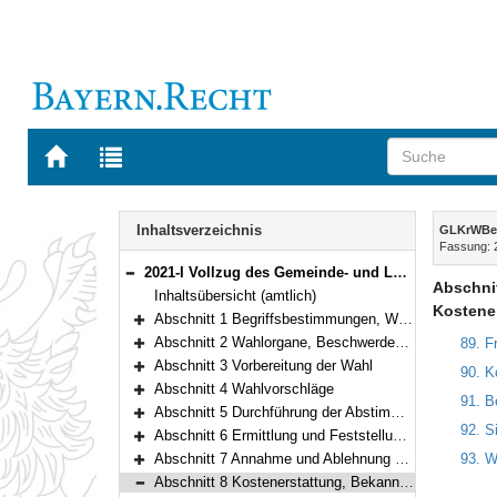
Zur
Zur
Startseite
Trefferliste
von
der
Navigation
BAYERN.RECHT
letzten
Inhalt
Inhaltsverzeichnis
GLKrWBe
Suche
Fassung: 
2021-I Vollzug des Gemeinde- und Landkreiswahlgesetzes und der Gemeinde- und Landkreiswahlordnung (Gemeinde- und Landkreiswahlbekanntmachung – GLKrWBek) Bekanntmachung des Bayerischen Staatsministeriums des Innern, für Sport und Integration vom 24. Oktober 2024, Az. B1-1367-3-37 (BayMBl. Nr. 534 )
Bereich reduzieren
Abschnit
Inhaltsübersicht (amtlich)
Kostene
Abschnitt 1 Begriffsbestimmungen, Wahlrecht, Wählbarkeit
Bereich erweitern
Abschnitt 2 Wahlorgane, Beschwerdeausschuss
89. F
Bereich erweitern
Abschnitt 3 Vorbereitung der Wahl
90. K
Bereich erweitern
Abschnitt 4 Wahlvorschläge
91. B
Bereich erweitern
Abschnitt 5 Durchführung der Abstimmung, Sicherung der Wahlfreiheit, Briefwahl
Bereich erweitern
92. S
Abschnitt 6 Ermittlung und Feststellung des Wahlergebnisses
Bereich erweitern
Abschnitt 7 Annahme und Ablehnung der Wahl
93. Wa
Bereich erweitern
Abschnitt 8 Kostenerstattung, Bekanntmachungen, Abstimmungsunterlagen, Statistik
Bereich reduzieren