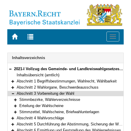
Zur
Zur
Toggle
Startseite
Trefferliste
navigati
von
der
BAYERN.RECHT
letzten
Navigation
Inhaltsverzeichnis
Suche
2021-I Vollzug des Gemeinde- und Landkreiswahlgesetzes und der Gemeinde- und Landkreiswahlordnung (Gemeinde- und Landkreiswahlbekanntmachung – GLKrWBek) Bekanntmachung des Bayerischen Staatsministeriums des Innern, für Sport und Integration vom 24. Oktober 2024, Az. B1-1367-3-37 (BayMBl. Nr. 534 )
Bereich reduzieren
Inhaltsübersicht (amtlich)
Abschnitt 1 Begriffsbestimmungen, Wahlrecht, Wählbarkeit
Bereich erweitern
Abschnitt 2 Wahlorgane, Beschwerdeausschuss
Bereich erweitern
Abschnitt 3 Vorbereitung der Wahl
Bereich reduzieren
Stimmbezirke, Wählerverzeichnisse
Bereich erweitern
Erteilung der Wahlscheine
Bereich erweitern
Stimmzettel, Wahlscheine, Briefwahlunterlagen
Bereich erweitern
Abschnitt 4 Wahlvorschläge
Bereich erweitern
Abschnitt 5 Durchführung der Abstimmung, Sicherung der Wahlfreiheit, Briefwahl
Bereich erweitern
Abschnitt 6 Ermittlung und Feststellung des Wahlergebnisses