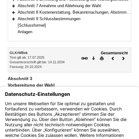
Bereich erweitern
Abschnitt 7 Annahme und Ablehnung der Wahl
Bereich erweitern
Abschnitt 8 Kostenerstattung, Bekanntmachungen, Abstimmungsunterlagen, Statistik
Bereich erweitern
Abschnitt 9 Schlussbestimmungen
Bereich erweitern
[Schlussformel]
Anlagen
Inhalt
GLKrWBek
Gesamtansicht
Text gilt ab: 17.07.2025
Download
Drucken
Vorheriges
Nächste
Gesamtvorschrift gilt bis: 14.11.2034
Dokument
Dokume
Fassung: 24.10.2024
Abschnitt 3
Vorbereitung der Wahl
Stimmbezirke, Wählerverzeichnisse
Erteilung der Wahlscheine
Stimmzettel, Wahlscheine, Briefwahlunterlagen
Bayern.de
BayernPortal