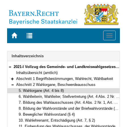
Zur
Zur
Toggle
Startseite
Trefferliste
navigati
von
der
BAYERN.RECHT
letzten
Navigation
Inhaltsverzeichnis
Suche
2021-I Vollzug des Gemeinde- und Landkreiswahlgesetzes und der Gemeinde- und Landkreiswahlordnung (Gemeinde- und Landkreiswahlbekanntmachung – GLKrWBek) Bekanntmachung des Bayerischen Staatsministeriums des Innern, für Sport und Integration vom 24. Oktober 2024, Az. B1-1367-3-37 (BayMBl. Nr. 534 )
Bereich reduzieren
Inhaltsübersicht (amtlich)
Abschnitt 1 Begriffsbestimmungen, Wahlrecht, Wählbarkeit
Bereich erweitern
Abschnitt 2 Wahlorgane, Beschwerdeausschuss
Bereich reduzieren
5. Wahlorgane (Art. 4 bis 8)
6. Wahlleiterin, Wahlleiter, Stellvertretung (Art. 4 Abs. 2 Nr. 1, Art. 5 Abs. 1)
7. Bildung des Wahlausschusses (Art. 4 Abs. 2 Nr. 1, Art. 5 Abs. 2)
8. Bildung der Wahlvorstände und der Briefwahlvorstände (Art. 4 Abs. 2 Nr. 2 und 3, Art. 6, § 3)
9. Beweglicher Wahlvorstand (§ 4)
10. Wahlehrenamt, Entschädigung (Art. 7, § 2)
11. Einberufung des Wahlausschusses, der Wahlvorstände und der Briefwahlvorstände (Art. 6, § 5)