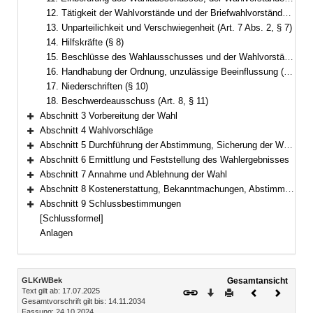
12. Tätigkeit der Wahlvorstände und der Briefwahlvorstände (Art. 6 Abs. 2, § 6)
13. Unparteilichkeit und Verschwiegenheit (Art. 7 Abs. 2, § 7)
14. Hilfskräfte (§ 8)
15. Beschlüsse des Wahlausschusses und der Wahlvorstände (Art. 17 Abs. 2, § 9)
16. Handhabung der Ordnung, unzulässige Beeinflussung (Art. 20 Abs. 1)
17. Niederschriften (§ 10)
18. Beschwerdeausschuss (Art. 8, § 11)
Abschnitt 3 Vorbereitung der Wahl
Bereich erweitern
Abschnitt 4 Wahlvorschläge
Bereich erweitern
Abschnitt 5 Durchführung der Abstimmung, Sicherung der Wahlfreiheit, Briefwahl
Bereich erweitern
Abschnitt 6 Ermittlung und Feststellung des Wahlergebnisses
Bereich erweitern
Abschnitt 7 Annahme und Ablehnung der Wahl
Bereich erweitern
Abschnitt 8 Kostenerstattung, Bekanntmachungen, Abstimmungsunterlagen, Statistik
Bereich erweitern
Abschnitt 9 Schlussbestimmungen
Bereich erweitern
[Schlussformel]
Anlagen
Inhalt
GLKrWBek
Gesamtansicht
Text gilt ab: 17.07.2025
Download
Drucken
Vorheriges
Nächste
Gesamtvorschrift gilt bis: 14.11.2034
Dokument
Dokume
Fassung: 24.10.2024