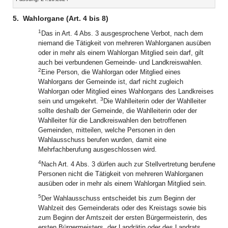
5.
Wahlorgane (Art. 4 bis 8)
1
Das in Art. 4 Abs. 3 ausgesprochene Verbot, nach dem
niemand die Tätigkeit von mehreren Wahlorganen ausüben
oder in mehr als einem Wahlorgan Mitglied sein darf, gilt
auch bei verbundenen Gemeinde- und Landkreiswahlen.
2
Eine Person, die Wahlorgan oder Mitglied eines
Wahlorgans der Gemeinde ist, darf nicht zugleich
Wahlorgan oder Mitglied eines Wahlorgans des Landkreises
3
sein und umgekehrt.
Die Wahlleiterin oder der Wahlleiter
sollte deshalb der Gemeinde, die Wahlleiterin oder der
Wahlleiter für die Landkreiswahlen den betroffenen
Gemeinden, mitteilen, welche Personen in den
Wahlausschuss berufen wurden, damit eine
Mehrfachberufung ausgeschlossen wird.
4
Nach Art. 4 Abs. 3 dürfen auch zur Stellvertretung berufene
Personen nicht die Tätigkeit von mehreren Wahlorganen
ausüben oder in mehr als einem Wahlorgan Mitglied sein.
5
Der Wahlausschuss entscheidet bis zum Beginn der
Wahlzeit des Gemeinderats oder des Kreistags sowie bis
zum Beginn der Amtszeit der ersten Bürgermeisterin, des
ersten Bürgermeisters, der Landrätin oder des Landrats