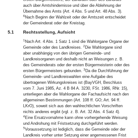
auch über Amtshindernisse und über die Ablehnung der
Übernahme des Amts (Art. 4 Abs. 5 und Art. 48 Abs. 3).
6
Nach Beginn der Wahlzeit oder der Amtszeit entscheidet
der Gemeinderat oder der Kreistag.
5.1
Rechtsstellung, Aufsicht
1
Nach Art. 4 Abs. 1 Satz 1 sind die Wahlorgane Organe der
2
Gemeinde oder des Landkreises.
Die Wahlorgane sind
aber unabhängig von den übrigen Gemeinde- und
Landkreisorganen und deshalb nicht an Weisungen z. B.
des Gemeinderats oder der ersten Bürgermeisterin oder des
3
ersten Bürgermeisters gebunden.
Da die Durchführung der
Gemeinde- und Landkreiswahlen eine Aufgabe des
übertragenen Wirkungskreises ist (BayVGH, Beschluss
vom 7. Juni 1985, Az. 4 B 84 A. 3230, FSt. 1986, RNr. 15),
unterliegen aber die Wahlorgane der Fachaufsicht nach den
allgemeinen Bestimmungen (Art. 108 ff. GO; Art. 94 ff.
LKrO), soweit sich aus den wahlrechtlichen Vorschriften
nichts anderes ergibt (vgl. z. B. Art. 32 Abs. 4 Satz 4).
4
Eine Ersatzvornahme kann ohne vorhergehende Weisung
und Androhung mit Fristsetzung durchgeführt werden.
5
Voraussetzung ist lediglich, dass die Gemeinde oder der
Landkreis vorher unter Setzung einer angemessenen Frist