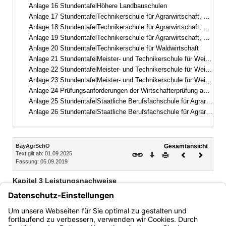
Anlage 16 StundentafelHöhere Landbauschulen
Anlage 17 StundentafelTechnikerschule für Agrarwirtschaft, Fachrichtung Landwirtschaft
Anlage 18 StundentafelTechnikerschule für Agrarwirtschaft, Fachrichtung Milchwirtschaft und Molkereiwesen
Anlage 19 StundentafelTechnikerschule für Agrarwirtschaft, Fachrichtung Ernährungs- und Versorgungsmanagement
Anlage 20 StundentafelTechnikerschule für Waldwirtschaft
Anlage 21 StundentafelMeister- und Technikerschule für Weinbau und Gartenbau, Fachrichtung Gartenbau Schwerpunkt Zierpflanzenbau und Baumschule
Anlage 22 StundentafelMeister- und Technikerschule für Weinbau und Gartenbau, Fachrichtung Garten- und Landschaftsbau
Anlage 23 StundentafelMeister- und Technikerschule für Weinbau und Gartenbau, Fachrichtung Weinbau und Oenologie
Anlage 24 Prüfungsanforderungen der Wirtschafterprüfung an der Meister- und Technikerschule für Weinbau und Gartenbau
Anlage 25 StundentafelStaatliche Berufsfachschule für Agrartechnische Assistentinnen und Assistenten, Fachrichtung Lebensmittel – Pflanze – Umwelt
Anlage 26 StundentafelStaatliche Berufsfachschule für Agrartechnische Assistentinnen und Assistenten, Fachrichtung Biotechnologie
Inhalt
BayAgrSchO
Gesamtansicht
Text gilt ab: 01.09.2025
Download
Drucken
Vorheriges
Nächste
Fassung: 05.09.2019
Dokument
Dokume
Kapitel 3 Leistungsnachweise
§ 66 Große Leistungsnachweise
§ 67 Kleine Leistungsnachweise
§ 68 Semesterarbeit