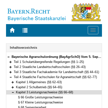
Zur
Zur
Toggle
Startseite
Trefferliste
navigati
von
der
BAYERN.RECHT
letzten
Navigation
Inhaltsverzeichnis
Suche
Bayerische Agrarschulordnung (BayAgrSchO) Vom 5. September 2019 (GVBl. S. 564) BayRS 7803-1-L (§§ 1–131)
Bereich reduzieren
Teil 1 Schulartübergreifende Regelungen (§§ 1–25)
Bereich erweitern
Teil 2 Staatliche Landwirtschaftsschulen (§§ 26–43)
Bereich erweitern
Teil 3 Staatliche Fachakademie für Landwirtschaft (§§ 44–61)
Bereich erweitern
Teil 4 Staatliche Fachschulen für Agrarwirtschaft (§§ 62–77)
Bereich reduzieren
Kapitel 1 Allgemeines (§§ 62–63)
Bereich erweitern
Kapitel 2 Schulbetrieb (§§ 64–65)
Bereich erweitern
Kapitel 3 Leistungsnachweise (§§ 66–68)
Bereich reduzieren
§ 66 Große Leistungsnachweise
§ 67 Kleine Leistungsnachweise
§ 68 Semesterarbeit