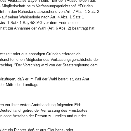
 des Freistaates Bayern sein.
Mit dem Ausscheiden aus
4
e Mitgliedschaft beim Verfassungsgerichtshof.
Für den
tritt in den Ruhestand abweichend von Art. 7 Abs. 1 Satz 2
auf seiner Wahlperiode nach Art. 4 Abs. 1 Satz 1
2 Abs. 1 Satz 1 BayRiStAG vor dem Ende seiner
schaft zur Annahme der Wahl (Art. 6 Abs. 2) beantragt hat.
mtszeit oder aus sonstigen Gründen erforderlich,
fsrichterlichen Mitglieder des Verfassungsgerichtshofs der
2
orschlag.
Der Vorschlag wird von der Staatsregierung dem
zufügen, daß er im Fall der Wahl bereit ist, das Amt
der Mitte des Landtags.
ten vor ihrer ersten Amtshandlung folgenden Eid:
Deutschland, getreu der Verfassung des Freistaates
ohne Ansehen der Person zu urteilen und nur der
klärt ein Richter, daß er aus Glaubens- oder