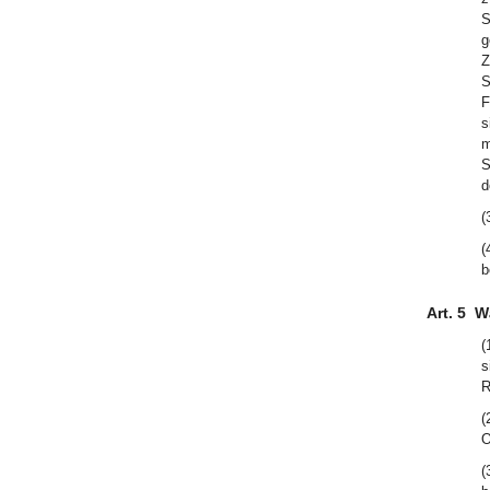
S
g
Z
S
F
s
m
S
d
(
(
b
Art. 5
W
(
s
R
(
O
(