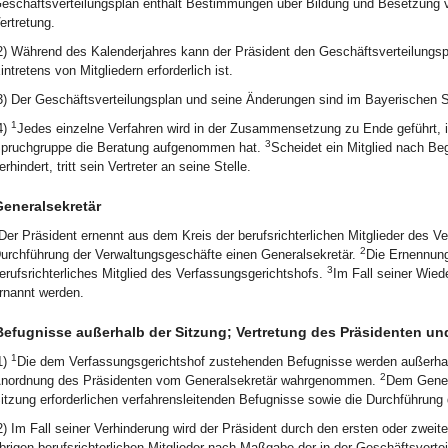
eschäftsverteilungsplan enthält Bestimmungen über Bildung und Besetzung v
ertretung.
2) Während des Kalenderjahres kann der Präsident den Geschäftsverteilungs
intretens von Mitgliedern erforderlich ist.
3) Der Geschäftsverteilungsplan und seine Änderungen sind im Bayerischen St
1
4)
Jedes einzelne Verfahren wird in der Zusammensetzung zu Ende geführt, 
3
pruchgruppe die Beratung aufgenommen hat.
Scheidet ein Mitglied nach Beg
erhindert, tritt sein Vertreter an seine Stelle.
eneralsekretär
Der Präsident ernennt aus dem Kreis der berufsrichterlichen Mitglieder des V
2
urchführung der Verwaltungsgeschäfte einen Generalsekretär.
Die Ernennung
3
erufsrichterliches Mitglied des Verfassungsgerichtshofs.
Im Fall seiner Wied
rnannt werden.
Befugnisse außerhalb der Sitzung; Vertretung des Präsidenten un
1
1)
Die dem Verfassungsgerichtshof zustehenden Befugnisse werden außerhal
2
nordnung des Präsidenten vom Generalsekretär wahrgenommen.
Dem Genera
itzung erforderlichen verfahrensleitenden Befugnisse sowie die Durchführung
2) Im Fall seiner Verhinderung wird der Präsident durch den ersten oder zweite
brigen berufsrichterlichen Mitglieder nach Maßgabe der in der Geschäftsvertei