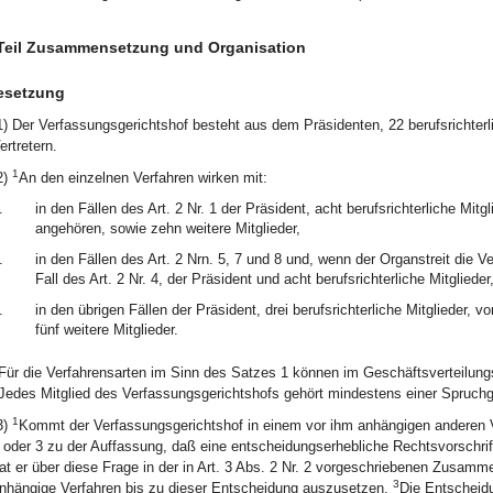
 Teil Zusammensetzung und Organisation
esetzung
1) Der Verfassungsgerichtshof besteht aus dem Präsidenten, 22 berufsrichterli
ertretern.
1
2)
An den einzelnen Verfahren wirken mit:
.
in den Fällen des Art. 2 Nr. 1 der Präsident, acht berufsrichterliche Mit
angehören, sowie zehn weitere Mitglieder,
.
in den Fällen des Art. 2 Nrn. 5, 7 und 8 und, wenn der Organstreit die V
Fall des Art. 2 Nr. 4, der Präsident und acht berufsrichterliche Mitglie
.
in den übrigen Fällen der Präsident, drei berufsrichterliche Mitglieder
fünf weitere Mitglieder.
Für die Verfahrensarten im Sinn des Satzes 1 können im Geschäftsverteilung
Jedes Mitglied des Verfassungsgerichtshofs gehört mindestens einer Spruchg
1
3)
Kommt der Verfassungsgerichtshof in einem vor ihm anhängigen anderen V
 oder 3 zu der Auffassung, daß eine entscheidungserhebliche Rechtsvorschrif
at er über diese Frage in der in Art. 3 Abs. 2 Nr. 2 vorgeschriebenen Zusam
3
nhängige Verfahren bis zu dieser Entscheidung auszusetzen.
Die Entscheidu