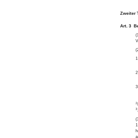
Zweiter
Art. 3
B
(
V
(
1
2
3
2
3
(
1
h
a