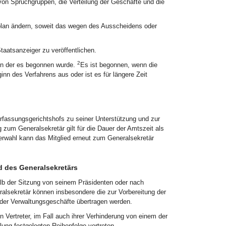
on Spruchgruppen, die Verteilung der Geschäfte und die
plan ändern, soweit das wegen des Ausscheidens oder
aatsanzeiger zu veröffentlichen.
2
in der es begonnen wurde.
Es ist begonnen, wenn die
inn des Verfahrens aus oder ist es für längere Zeit
erfassungsgerichtshofs zu seiner Unterstützung und zur
 zum Generalsekretär gilt für die Dauer der Amtszeit als
erwahl kann das Mitglied erneut zum Generalsekretär
d des Generalsekretärs
b der Sitzung von seinem Präsidenten oder nach
lsekretär können insbesondere die zur Vorbereitung der
 der Verwaltungsgeschäfte übertragen werden.
n Vertreter, im Fall auch ihrer Verhinderung von einem der
lung festgelegten Reihenfolge vertreten.