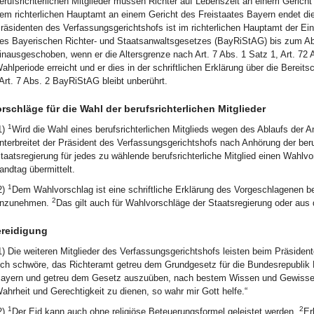
erufsrichterlichen Mitglieder müssen Richter auf Lebenszeit an einem Gericht
em richterlichen Hauptamt an einem Gericht des Freistaates Bayern endet di
räsidenten des Verfassungsgerichtshofs ist im richterlichen Hauptamt der Ein
es Bayerischen Richter- und Staatsanwaltsgesetzes (BayRiStAG) bis zum Abl
inausgeschoben, wenn er die Altersgrenze nach Art. 7 Abs. 1 Satz 1, Art. 7
ahlperiode erreicht und er dies in der schriftlichen Erklärung über die Bereit
Art. 7 Abs. 2 BayRiStAG bleibt unberührt.
rschläge für die Wahl der berufsrichterlichen Mitglieder
1
1)
Wird die Wahl eines berufsrichterlichen Mitglieds wegen des Ablaufs der A
nterbreitet der Präsident des Verfassungsgerichtshofs nach Anhörung der beru
taatsregierung für jedes zu wählende berufsrichterliche Mitglied einen Wahlv
andtag übermittelt.
1
2)
Dem Wahlvorschlag ist eine schriftliche Erklärung des Vorgeschlagenen bei
2
nzunehmen.
Das gilt auch für Wahlvorschläge der Staatsregierung oder aus 
ereidigung
1) Die weiteren Mitglieder des Verfassungsgerichtshofs leisten beim Präsiden
Ich schwöre, das Richteramt getreu dem Grundgesetz für die Bundesrepublik 
ayern und getreu dem Gesetz auszuüben, nach bestem Wissen und Gewissen 
ahrheit und Gerechtigkeit zu dienen, so wahr mir Gott helfe.“
1
2
2)
Der Eid kann auch ohne religiöse Beteuerungsformel geleistet werden.
Er