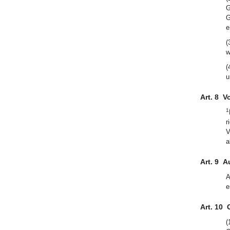
G
G
e
(
w
(
u
Art. 8
V
1
r
V
a
Art. 9
A
A
e
Art. 10
(