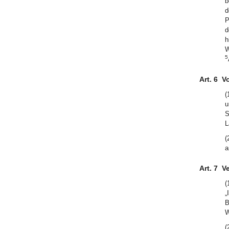
b
d
P
d
h
W
5
Art. 6
Vo
(
u
S
L
(
a
Art. 7
V
(
„
B
W
(