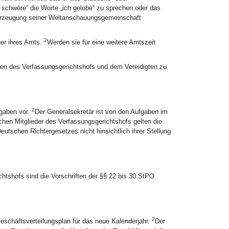
 schwöre“ die Worte „ich gelobe“ zu sprechen oder das
berzeugung seiner Weltanschauungsgemeinschaft
2
uer ihres Amts.
Werden sie für eine weitere Amtszeit
nten des Verfassungsgerichtshofs und dem Vereidigten zu
2
fgaben vor.
Der Generalsekretär ist von den Aufgaben im
ichen Mitglieder des Verfassungsgerichtshofs gelten die
utschen Richtergesetzes nicht hinsichtlich ihrer Stellung
htshofs sind die Vorschriften der §§ 22 bis 30 StPO
2
eschäftsverteilungsplan für das neue Kalenderjahr.
Der