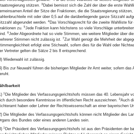
3
taatsregierung stützen.
Dabei bemisst sich die Zahl der über die erste Wahl
emeinsamen Anteil der Sitze der Fraktionen, die die Staatsregierung stützen,
ahlenbruchteile mit oder über 0,5 auf die darüberliegende ganze Sitzzahl aufg
4
itzzahl abgerundet werden.
Das Vorschlagsrecht für die zweite Wahlliste für 
5
raktionen zu.
Jede Fraktion kann höchstens so viele Vorschläge unterbreiten,
6
ind.
Jeder Abgeordnete hat so viele Stimmen, wie weitere Mitglieder über die
7
ehrerer Stimmen nicht zulässig ist.
Zur Wahl genügt die Mehrheit der abge
timmengleichheit erfolgt eine Stichwahl, sofern dies für die Wahl oder Nichtwa
er Vertreter gelten die Sätze 2 bis 8 entsprechend.
3) Wiederwahl ist zulässig.
4) Bis zur Neuwahl führen die bisherigen Mitglieder ihr Amt weiter, sofern da
eruht.
ählbarkeit
1
1)
Die Mitglieder des Verfassungsgerichtshofs müssen das 40. Lebensjahr v
3
ich durch besondere Kenntnisse im öffentlichen Recht auszeichnen.
Auch di
ichteramt haben oder Lehrer der Rechtswissenschaft an einer bayerischen Uni
2) Die Mitglieder des Verfassungsgerichtshofs können nicht Mitglieder des L
rgans des Bundes oder eines anderen Landes sein.
1
3)
Der Präsident des Verfassungsgerichtshofs ist aus den Präsidenten der b