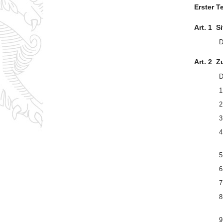
Erster T
Art. 1
Si
D
Art. 2
Z
D
1
2
3
4
5
6
7
8
9