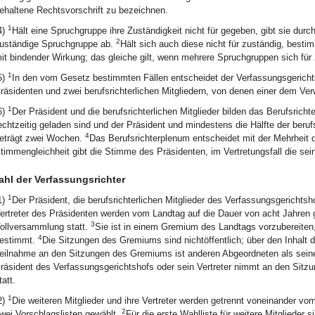
ehaltene Rechtsvorschrift zu bezeichnen.
1
4)
Hält eine Spruchgruppe ihre Zuständigkeit nicht für gegeben, gibt sie durc
2
uständige Spruchgruppe ab.
Hält sich auch diese nicht für zuständig, best
it bindender Wirkung; das gleiche gilt, wenn mehrere Spruchgruppen sich für 
1
5)
In den vom Gesetz bestimmten Fällen entscheidet der Verfassungsgericht
räsidenten und zwei berufsrichterlichen Mitgliedern, von denen einer dem Ve
1
6)
Der Präsident und die berufsrichterlichen Mitglieder bilden das Berufsrich
echtzeitig geladen sind und der Präsident und mindestens die Hälfte der beruf
4
eträgt zwei Wochen.
Das Berufsrichterplenum entscheidet mit der Mehrheit
timmengleichheit gibt die Stimme des Präsidenten, im Vertretungsfall die sei
hl der Verfassungsrichter
1
1)
Der Präsident, die berufsrichterlichen Mitglieder des Verfassungsgerichts
ertreter des Präsidenten werden vom Landtag auf die Dauer von acht Jahren 
3
ollversammlung statt.
Sie ist in einem Gremium des Landtags vorzubereite
4
estimmt.
Die Sitzungen des Gremiums sind nichtöffentlich; über den Inhalt 
eilnahme an den Sitzungen des Gremiums ist anderen Abgeordneten als seinen 
räsident des Verfassungsgerichtshofs oder sein Vertreter nimmt an den Sitzu
tatt.
1
2)
Die weiteren Mitglieder und ihre Vertreter werden getrennt voneinander v
2
wei Vorschlagslisten gewählt.
Für die erste Wahlliste für weitere Mitglieder 