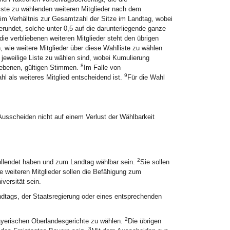
liste zu wählenden weiteren Mitglieder nach dem
 im Verhältnis zur Gesamtzahl der Sitze im Landtag, wobei
erundet, solche unter 0,5 auf die darunterliegende ganze
die verbliebenen weiteren Mitglieder steht den übrigen
 wie weitere Mitglieder über diese Wahlliste zu wählen
 jeweilige Liste zu wählen sind, wobei Kumulierung
8
gebenen, gültigen Stimmen.
Im Falle von
9
hl als weiteres Mitglied entscheidend ist.
Für die Wahl
s Ausscheiden nicht auf einem Verlust der Wählbarkeit
2
ollendet haben und zum Landtag wählbar sein.
Sie sollen
e weiteren Mitglieder sollen die Befähigung zum
versität sein.
andtags, der Staatsregierung oder eines entsprechenden
2
ayerischen Oberlandesgerichte zu wählen.
Die übrigen
3