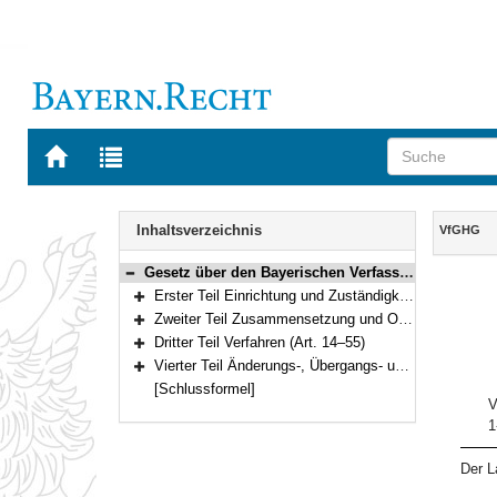
Zur
Zur
Startseite
Trefferliste
von
der
Navigation
BAYERN.RECHT
letzten
Inhalt
Inhaltsverzeichnis
VfGHG
Suche
Gesetz über den Bayerischen Verfassungsgerichtshof (VfGHG) Vom 10. Mai 1990 (GVBl. S. 122, 231) BayRS 1103-1-I (Art. 1–57)
Bereich reduzieren
Erster Teil Einrichtung und Zuständigkeit (Art. 1–2)
Bereich erweitern
Zweiter Teil Zusammensetzung und Organisation (Art. 3–13)
Bereich erweitern
Dritter Teil Verfahren (Art. 14–55)
Bereich erweitern
Vierter Teil Änderungs-, Übergangs- und Schlußvorschriften (Art. 56–57)
Bereich erweitern
[Schlussformel]
V
1
Der L