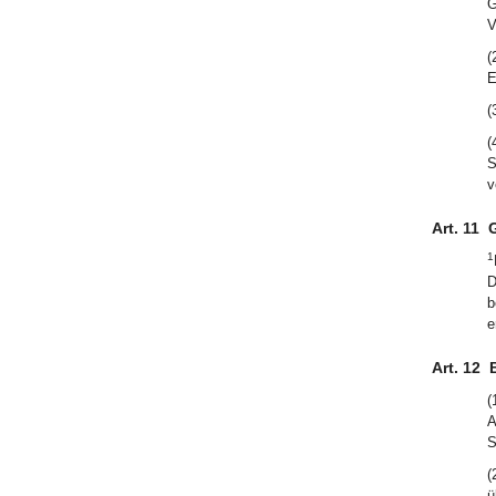
G
V
(
E
(
(
S
v
Art. 11
G
1
D
b
e
Art. 12
(
A
S
(
ü