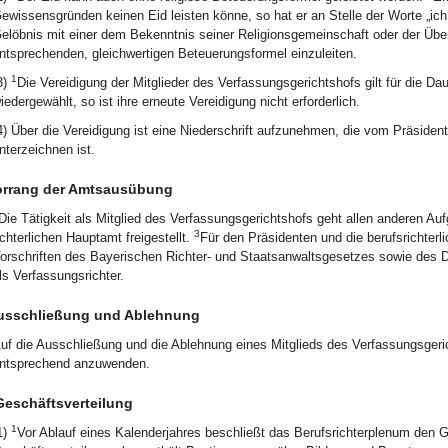
ewissensgründen keinen Eid leisten könne, so hat er an Stelle der Worte „ich
elöbnis mit einer dem Bekenntnis seiner Religionsgemeinschaft oder der Ü
ntsprechenden, gleichwertigen Beteuerungsformel einzuleiten.
1
3)
Die Vereidigung der Mitglieder des Verfassungsgerichtshofs gilt für die Da
iedergewählt, so ist ihre erneute Vereidigung nicht erforderlich.
4) Über die Vereidigung ist eine Niederschrift aufzunehmen, die vom Präside
nterzeichnen ist.
orrang der Amtsausübung
Die Tätigkeit als Mitglied des Verfassungsgerichtshofs geht allen anderen Au
3
ichterlichen Hauptamt freigestellt.
Für den Präsidenten und die berufsrichterl
orschriften des Bayerischen Richter- und Staatsanwaltsgesetzes sowie des De
ls Verfassungsrichter.
usschließung und Ablehnung
uf die Ausschließung und die Ablehnung eines Mitglieds des Verfassungsgeric
ntsprechend anzuwenden.
Geschäftsverteilung
1
1)
Vor Ablauf eines Kalenderjahres beschließt das Berufsrichterplenum den G