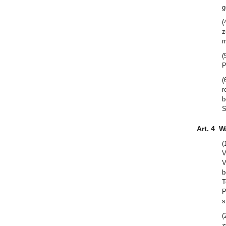
g
(
z
m
(
P
(
r
b
S
Art. 4
Wa
(
V
V
b
T
P
s
(
z