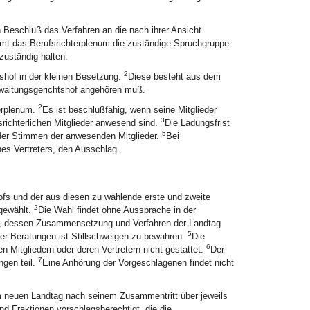
h Beschluß das Verfahren an die nach ihrer Ansicht
immt das Berufsrichterplenum die zuständige Spruchgruppe
zuständig halten.
2
shof in der kleinen Besetzung.
Diese besteht aus dem
rwaltungsgerichtshof angehören muß.
2
terplenum.
Es ist beschlußfähig, wenn seine Mitglieder
3
srichterlichen Mitglieder anwesend sind.
Die Ladungsfrist
5
 der Stimmen der anwesenden Mitglieder.
Bei
nes Vertreters, den Ausschlag.
hofs und der aus diesen zu wählende erste und zweite
2
gewählt.
Die Wahl findet ohne Aussprache in der
n, dessen Zusammensetzung und Verfahren der Landtag
5
der Beratungen ist Stillschweigen zu bewahren.
Die
6
Mitgliedern oder deren Vertretern nicht gestattet.
Der
7
ngen teil.
Eine Anhörung der Vorgeschlagenen findet nicht
om neuen Landtag nach seinem Zusammentritt über jeweils
sind Fraktionen vorschlagsberechtigt, die die