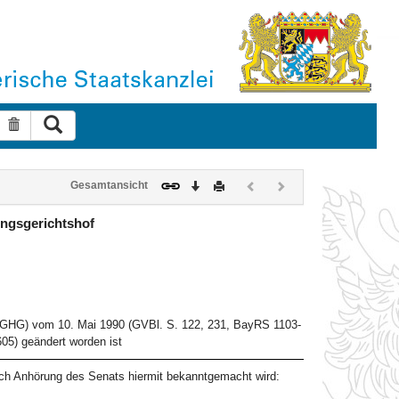
Suche ausführen
Suche zurücksetzen
Download
Drucken
Vorheriges
Nächstes
Gesamtansicht
Dokument
Dokument
(inaktiv)
(inaktiv)
ungsgerichtshof
VfGHG) vom 10. Mai 1990 (GVBl. S. 122, 231, BayRS 1103-
05) geändert worden ist
ch Anhörung des Senats hiermit bekanntgemacht wird: