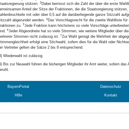
3
taatsregierung stützen.
Dabei bemisst sich die Zahl der über die erste Wahl
emeinsamen Anteil der Sitze der Fraktionen, die die Staatsregierung stützen,
ahlenbruchteile mit oder über 0,5 auf die darüberliegende ganze Sitzzahl aufg
4
itzzahl abgerundet werden.
Das Vorschlagsrecht für die zweite Wahlliste für 
5
raktionen zu.
Jede Fraktion kann höchstens so viele Vorschläge unterbreiten,
6
ind.
Jeder Abgeordnete hat so viele Stimmen, wie weitere Mitglieder über die
7
ehrerer Stimmen nicht zulässig ist.
Zur Wahl genügt die Mehrheit der abge
timmengleichheit erfolgt eine Stichwahl, sofern dies für die Wahl oder Nichtwa
er Vertreter gelten die Sätze 2 bis 8 entsprechend.
3) Wiederwahl ist zulässig.
4) Bis zur Neuwahl führen die bisherigen Mitglieder ihr Amt weiter, sofern da
eruht.
BayernPortal
Datenschutz
Hilfe
Kontakt