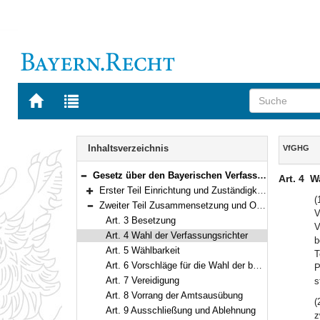
Zur
Zur
Startseite
Trefferliste
von
der
Navigation
BAYERN.RECHT
letzten
Inhalt
Inhaltsverzeichnis
VfGHG
Suche
Gesetz über den Bayerischen Verfassungsgerichtshof (VfGHG) Vom 10. Mai 1990 (GVBl. S. 122, 231) BayRS 1103-1-I (Art. 1–57)
Art. 4
Wa
Bereich reduzieren
Erster Teil Einrichtung und Zuständigkeit (Art. 1–2)
Bereich erweitern
(
Zweiter Teil Zusammensetzung und Organisation (Art. 3–13)
V
Bereich reduzieren
Art. 3 Besetzung
V
Art. 4 Wahl der Verfassungsrichter
b
Art. 5 Wählbarkeit
T
Art. 6 Vorschläge für die Wahl der berufsrichterlichen Mitglieder
P
Art. 7 Vereidigung
s
Art. 8 Vorrang der Amtsausübung
(
Art. 9 Ausschließung und Ablehnung
z