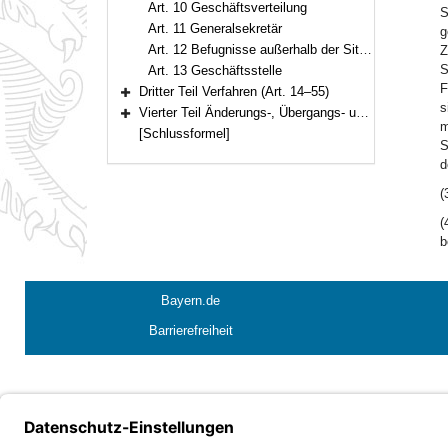
Art. 10 Geschäftsverteilung
S
Art. 11 Generalsekretär
g
Art. 12 Befugnisse außerhalb der Sitzung; Vertretung des Präsidenten und des Generalsekretärs
Z
S
Art. 13 Geschäftsstelle
F
Dritter Teil Verfahren (Art. 14–55)
Bereich erweitern
s
Vierter Teil Änderungs-, Übergangs- und Schlußvorschriften (Art. 56–57)
Bereich erweitern
m
[Schlussformel]
S
d
(
(
b
Bayern.de
Barrierefreiheit