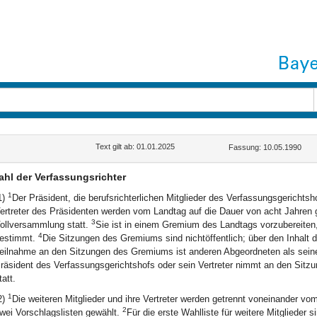
Text gilt ab: 01.01.2025
Fassung: 10.05.1990
hl der Verfassungsrichter
1
1)
Der Präsident, die berufsrichterlichen Mitglieder des Verfassungsgerichts
ertreter des Präsidenten werden vom Landtag auf die Dauer von acht Jahren 
3
ollversammlung statt.
Sie ist in einem Gremium des Landtags vorzubereite
4
estimmt.
Die Sitzungen des Gremiums sind nichtöffentlich; über den Inhalt 
eilnahme an den Sitzungen des Gremiums ist anderen Abgeordneten als seinen 
räsident des Verfassungsgerichtshofs oder sein Vertreter nimmt an den Sitzu
tatt.
1
2)
Die weiteren Mitglieder und ihre Vertreter werden getrennt voneinander v
2
wei Vorschlagslisten gewählt.
Für die erste Wahlliste für weitere Mitglieder 