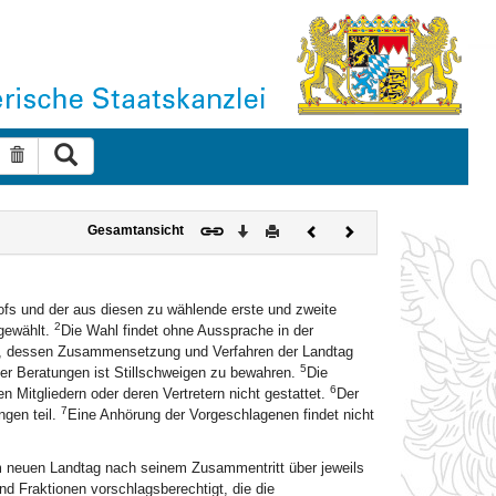
Suche ausführen
Suche zurücksetzen
Download
Drucken
Vorheriges
Nächstes
Gesamtansicht
Dokument
Dokument
hofs und der aus diesen zu wählende erste und zweite
2
gewählt.
Die Wahl findet ohne Aussprache in der
n, dessen Zusammensetzung und Verfahren der Landtag
5
der Beratungen ist Stillschweigen zu bewahren.
Die
6
Mitgliedern oder deren Vertretern nicht gestattet.
Der
7
ngen teil.
Eine Anhörung der Vorgeschlagenen findet nicht
om neuen Landtag nach seinem Zusammentritt über jeweils
sind Fraktionen vorschlagsberechtigt, die die