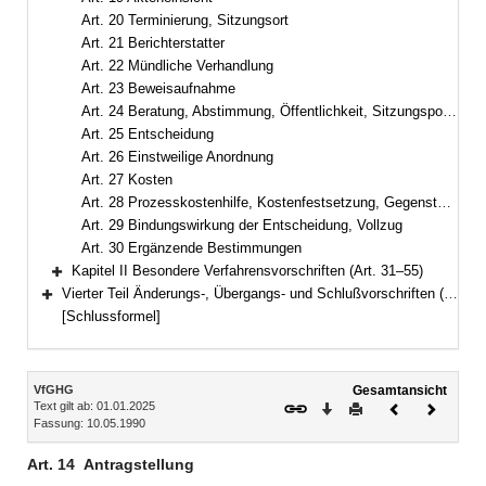
Art. 20 Terminierung, Sitzungsort
Art. 21 Berichterstatter
Art. 22 Mündliche Verhandlung
Art. 23 Beweisaufnahme
Art. 24 Beratung, Abstimmung, Öffentlichkeit, Sitzungspolizei und Gerichtssprache
Art. 25 Entscheidung
Art. 26 Einstweilige Anordnung
Art. 27 Kosten
Art. 28 Prozesskostenhilfe, Kostenfestsetzung, Gegenstandswert
Art. 29 Bindungswirkung der Entscheidung, Vollzug
Art. 30 Ergänzende Bestimmungen
Kapitel II Besondere Verfahrensvorschriften (Art. 31–55)
Bereich erweitern
Vierter Teil Änderungs-, Übergangs- und Schlußvorschriften (Art. 56–57)
Bereich erweitern
[Schlussformel]
Inhalt
VfGHG
Gesamtansicht
Text gilt ab: 01.01.2025
Download
Drucken
Vorheriges
Nächste
Fassung: 10.05.1990
Dokument
Dokume
Art. 14
Antragstellung