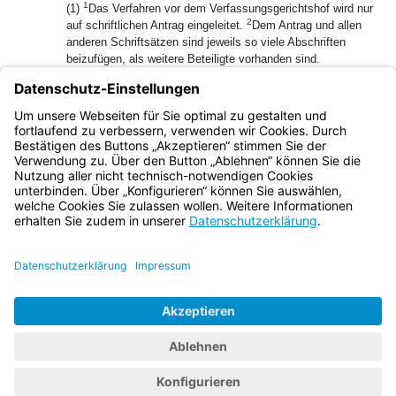
1
(1)
Das Verfahren vor dem Verfassungsgerichtshof wird nur
2
auf schriftlichen Antrag eingeleitet.
Dem Antrag und allen
anderen Schriftsätzen sind jeweils so viele Abschriften
beizufügen, als weitere Beteiligte vorhanden sind.
1
(2)
Den übrigen Beteiligten ist vom Verfassungsgerichtshof
2
eine Abschrift des Antrags zu übermitteln.
Zugleich ist
ihnen Gelegenheit zu geben, innerhalb bestimmter Frist
schriftlich Stellung zu nehmen.
Bayern.de
BayernPortal
Datenschutz
Impressum
Barrierefreiheit
Hilfe
Kontakt
Kontrastwechsel
Schriftgröße