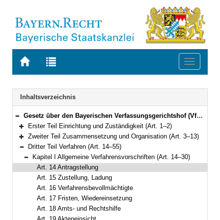
Zur
Zur
Toggle
Startseite
Trefferliste
navigati
von
der
BAYERN.RECHT
letzten
Navigation
Inhaltsverzeichnis
Suche
Gesetz über den Bayerischen Verfassungsgerichtshof (VfGHG) Vom 10. Mai 1990 (GVBl. S. 122, 231) BayRS 1103-1-I (Art. 1–57)
Bereich reduzieren
Erster Teil Einrichtung und Zuständigkeit (Art. 1–2)
Bereich erweitern
Zweiter Teil Zusammensetzung und Organisation (Art. 3–13)
Bereich erweitern
Dritter Teil Verfahren (Art. 14–55)
Bereich reduzieren
Kapitel I Allgemeine Verfahrensvorschriften (Art. 14–30)
Bereich reduzieren
Art. 14 Antragstellung
Art. 15 Zustellung, Ladung
Art. 16 Verfahrensbevollmächtigte
Art. 17 Fristen, Wiedereinsetzung
Art. 18 Amts- und Rechtshilfe
Art. 19 Akteneinsicht