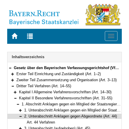
Zur
Zur
Toggle
Startseite
Trefferliste
navigati
von
der
BAYERN.RECHT
letzten
Navigation
Inhaltsverzeichnis
Suche
Gesetz über den Bayerischen Verfassungsgerichtshof (VfGHG) Vom 10. Mai 1990 (GVBl. S. 122, 231) BayRS 1103-1-I (Art. 1–57)
Bereich reduzieren
Erster Teil Einrichtung und Zuständigkeit (Art. 1–2)
Bereich erweitern
Zweiter Teil Zusammensetzung und Organisation (Art. 3–13)
Bereich erweitern
Dritter Teil Verfahren (Art. 14–55)
Bereich reduzieren
Kapitel I Allgemeine Verfahrensvorschriften (Art. 14–30)
Bereich erweitern
Kapitel II Besondere Verfahrensvorschriften (Art. 31–55)
Bereich reduzieren
1. Abschnitt Anklagen gegen ein Mitglied der Staatsregierung oder des Landtags (Art. 2 Nr. 1) (Art. 31–45)
Bereich reduzieren
1. Unterabschnitt Anklagen gegen ein Mitglied der Staatsregierung (Art. 31–43)
Bereich erweitern
2. Unterabschnitt Anklagen gegen Abgeordnete (Art. 44)
Bereich reduzieren
Art. 44 Verfahren
3. Unterabschnitt (aufgehoben) (Art. 45)