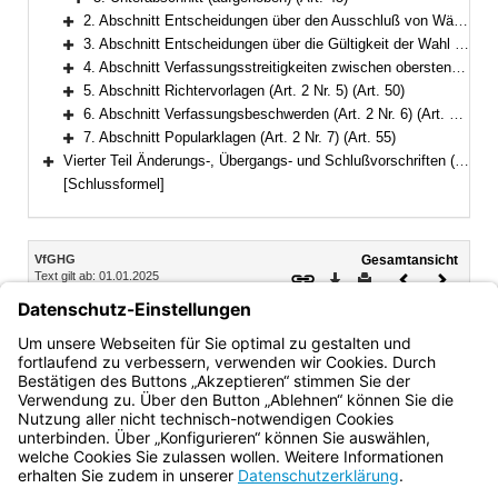
Bereich erweitern
2. Abschnitt Entscheidungen über den Ausschluß von Wählergruppen von Wahlen und Abstimmungen (Art. 2 Nr. 2) (Art. 46–47)
Bereich erweitern
3. Abschnitt Entscheidungen über die Gültigkeit der Wahl der Mitglieder des Landtags und den Verlust der Mitgliedschaft beim Landtag (Art. 2 Nr. 3) (Art. 48)
Bereich erweitern
4. Abschnitt Verfassungsstreitigkeiten zwischen obersten Staatsorganen; Meinungsverschiedenheiten über Verfassungsänderung (Art. 2 Nrn. 4 und 8) (Art. 49)
Bereich erweitern
5. Abschnitt Richtervorlagen (Art. 2 Nr. 5) (Art. 50)
Bereich erweitern
6. Abschnitt Verfassungsbeschwerden (Art. 2 Nr. 6) (Art. 51–54)
Bereich erweitern
7. Abschnitt Popularklagen (Art. 2 Nr. 7) (Art. 55)
Bereich erweitern
Vierter Teil Änderungs-, Übergangs- und Schlußvorschriften (Art. 56–57)
Bereich erweitern
[Schlussformel]
Inhalt
VfGHG
Gesamtansicht
Text gilt ab: 01.01.2025
Download
Drucken
Vorheriges
Nächste
Fassung: 10.05.1990
Dokument
Dokume
2. Unterabschnitt Anklagen gegen Abgeordnete
Art. 44 Verfahren
Bayern.de
BayernPortal