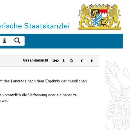
Suche ausführen
Suche zurücksetzen
Download
Drucken
Vorheriges
Nächstes
Gesamtansicht
Dokument
Dokument
rift des Landtags nach dem Ergebnis der mündlichen
e vorsätzlich die Verfassung oder ein näher zu
 wird.