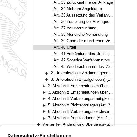
Art. 33 Zurücknahme der Anklage
Art. 34 Mehrere Angeklagte
Art. 35 Aussetzung des Verfahrens
Art. 36 Zustellung der Anklageschrift
Art. 37 Voruntersuchung
Art. 38 Mündliche Verhandlung
Art. 39 Gang der mündlichen Verhandlung
Art. 40 Urteil
Art. 41 Verkündung des Urteils; Zustellung
Art. 42 Sonstige Verfahrensvorschriften
Art. 43 Wiederaufnahme des Verfahrens
2. Unterabschnitt Anklagen gegen Abgeordnete (Art. 44)
Bereich erweitern
3. Unterabschnitt (aufgehoben) (Art. 45)
Bereich erweitern
2. Abschnitt Entscheidungen über den Ausschluß von Wählergruppen von Wahlen und Abstimmungen (Art. 2 Nr. 2) (Art. 46–47)
Bereich erweitern
3. Abschnitt Entscheidungen über die Gültigkeit der Wahl der Mitglieder des Landtags und den Verlust der Mitgliedschaft beim Landtag (Art. 2 Nr. 3) (Art. 48)
Bereich erweitern
4. Abschnitt Verfassungsstreitigkeiten zwischen obersten Staatsorganen; Meinungsverschiedenheiten über Verfassungsänderung (Art. 2 Nrn. 4 und 8) (Art. 49)
Bereich erweitern
5. Abschnitt Richtervorlagen (Art. 2 Nr. 5) (Art. 50)
Bereich erweitern
6. Abschnitt Verfassungsbeschwerden (Art. 2 Nr. 6) (Art. 51–54)
Bereich erweitern
7. Abschnitt Popularklagen (Art. 2 Nr. 7) (Art. 55)
Bereich erweitern
Vierter Teil Änderungs-, Übergangs- und Schlußvorschriften (Art. 56–57)
Bereich erweitern
[Schlussformel]