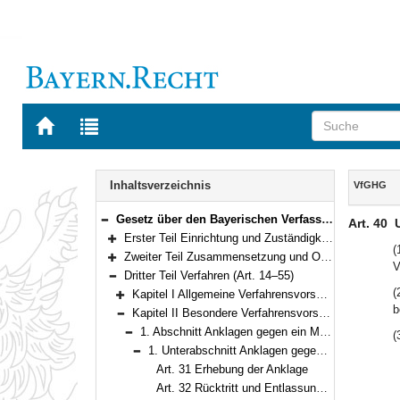
Zur
Zur
Startseite
Trefferliste
von
der
Navigation
BAYERN.RECHT
letzten
Inhalt
Inhaltsverzeichnis
VfGHG
Suche
Gesetz über den Bayerischen Verfassungsgerichtshof (VfGHG) Vom 10. Mai 1990 (GVBl. S. 122, 231) BayRS 1103-1-I (Art. 1–57)
Art. 40
U
Bereich reduzieren
Erster Teil Einrichtung und Zuständigkeit (Art. 1–2)
Bereich erweitern
(
Zweiter Teil Zusammensetzung und Organisation (Art. 3–13)
V
Bereich erweitern
Dritter Teil Verfahren (Art. 14–55)
Bereich reduzieren
(
Kapitel I Allgemeine Verfahrensvorschriften (Art. 14–30)
Bereich erweitern
b
Kapitel II Besondere Verfahrensvorschriften (Art. 31–55)
Bereich reduzieren
1. Abschnitt Anklagen gegen ein Mitglied der Staatsregierung oder des Landtags (Art. 2 Nr. 1) (Art. 31–45)
(
Bereich reduzieren
1. Unterabschnitt Anklagen gegen ein Mitglied der Staatsregierung (Art. 31–43)
Bereich reduzieren
Art. 31 Erhebung der Anklage
Art. 32 Rücktritt und Entlassung des Anzuklagenden; Auflösung des Landtags