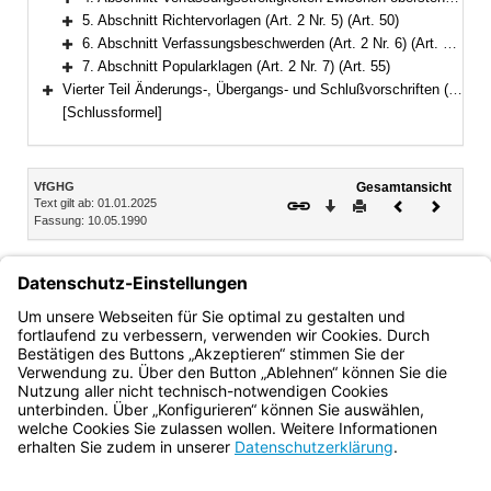
Bereich erweitern
5. Abschnitt Richtervorlagen (Art. 2 Nr. 5) (Art. 50)
Bereich erweitern
6. Abschnitt Verfassungsbeschwerden (Art. 2 Nr. 6) (Art. 51–54)
Bereich erweitern
7. Abschnitt Popularklagen (Art. 2 Nr. 7) (Art. 55)
Bereich erweitern
Vierter Teil Änderungs-, Übergangs- und Schlußvorschriften (Art. 56–57)
Bereich erweitern
[Schlussformel]
Inhalt
VfGHG
Gesamtansicht
Text gilt ab: 01.01.2025
Download
Drucken
Vorheriges
Nächste
Fassung: 10.05.1990
Dokument
Dokume
3. Abschnitt Entscheidungen über die Gültigkeit der Wahl
der Mitglieder des Landtags und den Verlust der
Mitgliedschaft beim Landtag (Art. 2 Nr. 3)
Art. 48 Antrag, Verfahren
Bayern.de
BayernPortal
Datenschutz