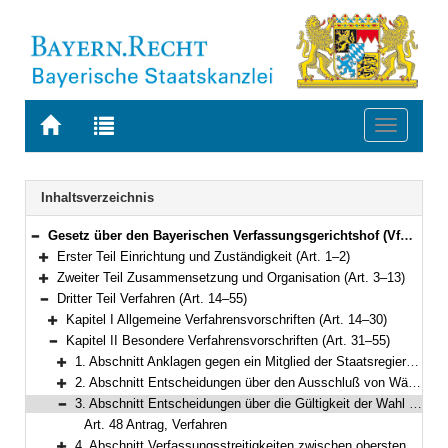
Zur
Zur
Toggle
Startseite
Trefferliste
navigati
von
der
BAYERN.RECHT
letzten
Navigation
Inhaltsverzeichnis
Suche
Gesetz über den Bayerischen Verfassungsgerichtshof (VfGHG) Vom 10. Mai 1990 (GVBl. S. 122, 231) BayRS 1103-1-I (Art. 1–57)
Bereich reduzieren
Erster Teil Einrichtung und Zuständigkeit (Art. 1–2)
Bereich erweitern
Zweiter Teil Zusammensetzung und Organisation (Art. 3–13)
Bereich erweitern
Dritter Teil Verfahren (Art. 14–55)
Bereich reduzieren
Kapitel I Allgemeine Verfahrensvorschriften (Art. 14–30)
Bereich erweitern
Kapitel II Besondere Verfahrensvorschriften (Art. 31–55)
Bereich reduzieren
1. Abschnitt Anklagen gegen ein Mitglied der Staatsregierung oder des Landtags (Art. 2 Nr. 1) (Art. 31–45)
Bereich erweitern
2. Abschnitt Entscheidungen über den Ausschluß von Wählergruppen von Wahlen und Abstimmungen (Art. 2 Nr. 2) (Art. 46–47)
Bereich erweitern
3. Abschnitt Entscheidungen über die Gültigkeit der Wahl der Mitglieder des Landtags und den Verlust der Mitgliedschaft beim Landtag (Art. 2 Nr. 3) (Art. 48)
Bereich reduzieren
Art. 48 Antrag, Verfahren
4. Abschnitt Verfassungsstreitigkeiten zwischen obersten Staatsorganen; Meinungsverschiedenheiten über Verfassungsänderung (Art. 2 Nrn. 4 und 8) (Art. 49)