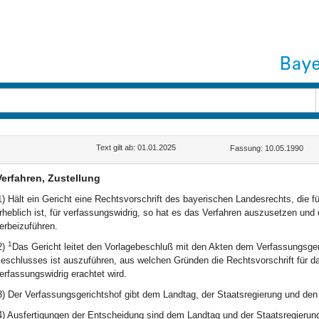
Text gilt ab: 01.01.2025
Fassung: 10.05.1990
Verfahren, Zustellung
1) Hält ein Gericht eine Rechtsvorschrift des bayerischen Landesrechts, die 
rheblich ist, für verfassungswidrig, so hat es das Verfahren auszusetzen un
erbeizuführen.
1
2)
Das Gericht leitet den Vorlagebeschluß mit den Akten dem Verfassungsger
eschlusses ist auszuführen, aus welchen Gründen die Rechtsvorschrift für da
erfassungswidrig erachtet wird.
3) Der Verfassungsgerichtshof gibt dem Landtag, der Staatsregierung und den
4) Ausfertigungen der Entscheidung sind dem Landtag und der Staatsregierung