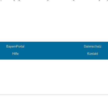
BayernPortal
Datenschutz
Hilfe
Kontakt