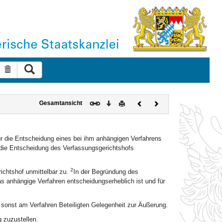
Suche ausführen
Suche zurücksetzen
Download
Drucken
Vorheriges
Nächstes
Gesamtansicht
Dokument
Dokument
für die Entscheidung eines bei ihm anhängigen Verfahrens
d die Entscheidung des Verfassungsgerichtshofs
2
ichtshof unmittelbar zu.
In der Begründung des
s anhängige Verfahren entscheidungserheblich ist und für
 sonst am Verfahren Beteiligten Gelegenheit zur Äußerung.
 zuzustellen.