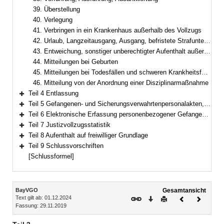
39. Überstellung
40. Verlegung
41. Verbringen in ein Krankenhaus außerhalb des Vollzugs
42. Urlaub, Langzeitausgang, Ausgang, befristete Strafunterbrechung, Freigang
43. Entweichung, sonstiger unberechtigter Aufenthalt außerhalb der Anstalt
44. Mitteilungen bei Geburten
45. Mitteilungen bei Todesfällen und schweren Krankheitsfällen
46. Mitteilung von der Anordnung einer Disziplinarmaßnahme
Teil 4 Entlassung
Bereich erweitern
Teil 5 Gefangenen- und Sicherungsverwahrtenpersonalakten, Gesundheitsakten und Therapieakten
Bereich erweitern
Teil 6 Elektronische Erfassung personenbezogener Gefangenendaten, Gefangenenbuch
Bereich erweitern
Teil 7 Justizvollzugsstatistik
Bereich erweitern
Teil 8 Aufenthalt auf freiwilliger Grundlage
Bereich erweitern
Teil 9 Schlussvorschriften
Bereich erweitern
[Schlussformel]
Inhalt
BayVGO
Gesamtansicht
Text gilt ab: 01.12.2024
Download
Drucken
Vorheriges
Nächste
Fassung: 29.11.2019
Dokument
Dokume