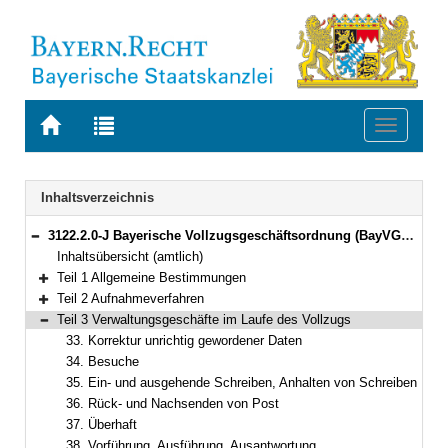
Zur
Zur
Toggle
Startseite
Trefferliste
navigati
von
der
BAYERN.RECHT
letzten
Navigation
Inhaltsverzeichnis
Suche
3122.2.0-J Bayerische Vollzugsgeschäftsordnung (BayVGO) Bekanntmachung des Bayerischen Staatsministeriums der Justiz vom 29. November 2019, Az. F3 - 1464 - VII a - 9807/2016 (BayMBl. Nr. 537)
Bereich reduzieren
Inhaltsübersicht (amtlich)
Teil 1 Allgemeine Bestimmungen
Bereich erweitern
Teil 2 Aufnahmeverfahren
Bereich erweitern
Teil 3 Verwaltungsgeschäfte im Laufe des Vollzugs
Bereich reduzieren
33. Korrektur unrichtig gewordener Daten
34. Besuche
35. Ein- und ausgehende Schreiben, Anhalten von Schreiben
36. Rück- und Nachsenden von Post
37. Überhaft
38. Vorführung, Ausführung, Ausantwortung