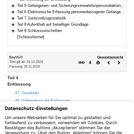
Teil 5 Gefangenen- und Sicherungsverwahrtenpersonalakten, Gesundheitsakten und Therapieakten
Bereich erweitern
Teil 6 Elektronische Erfassung personenbezogener Gefangenendaten, Gefangenenbuch
Bereich erweitern
Teil 7 Justizvollzugsstatistik
Bereich erweitern
Teil 8 Aufenthalt auf freiwilliger Grundlage
Bereich erweitern
Teil 9 Schlussvorschriften
Bereich erweitern
[Schlussformel]
Inhalt
BayVGO
Gesamtansicht
Text gilt ab: 01.12.2024
Download
Drucken
Vorheriges
Nächste
Fassung: 29.11.2019
Dokument
Dokume
Teil 4
Entlassung
47. Grundsatz
48. Vorbereitung der Entlassung
49. Entlassungsuntersuchung
50. Durchführung der Entlassung
51. Mitteilung der Entlassung