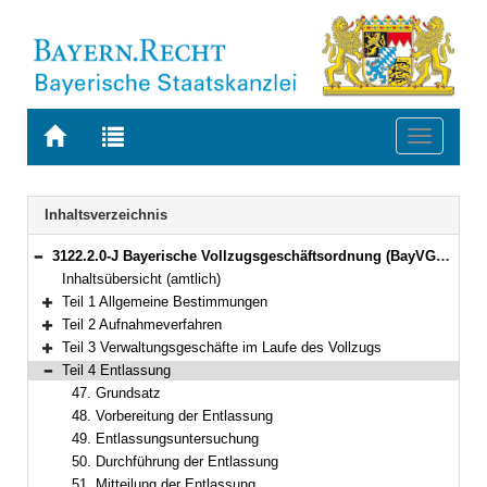
Zur
Zur
Toggle
Startseite
Trefferliste
navigati
von
der
BAYERN.RECHT
letzten
Navigation
Inhaltsverzeichnis
Suche
3122.2.0-J Bayerische Vollzugsgeschäftsordnung (BayVGO) Bekanntmachung des Bayerischen Staatsministeriums der Justiz vom 29. November 2019, Az. F3 - 1464 - VII a - 9807/2016 (BayMBl. Nr. 537)
Bereich reduzieren
Inhaltsübersicht (amtlich)
Teil 1 Allgemeine Bestimmungen
Bereich erweitern
Teil 2 Aufnahmeverfahren
Bereich erweitern
Teil 3 Verwaltungsgeschäfte im Laufe des Vollzugs
Bereich erweitern
Teil 4 Entlassung
Bereich reduzieren
47. Grundsatz
48. Vorbereitung der Entlassung
49. Entlassungsuntersuchung
50. Durchführung der Entlassung
51. Mitteilung der Entlassung