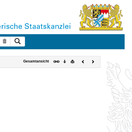
Suche ausführen
Suche zurücksetzen
Download
Drucken
Vorheriges
Nächstes
Gesamtansicht
Dokument
Dokument