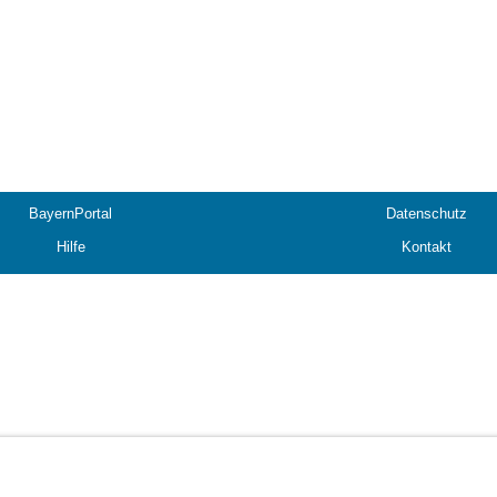
BayernPortal
Datenschutz
Hilfe
Kontakt