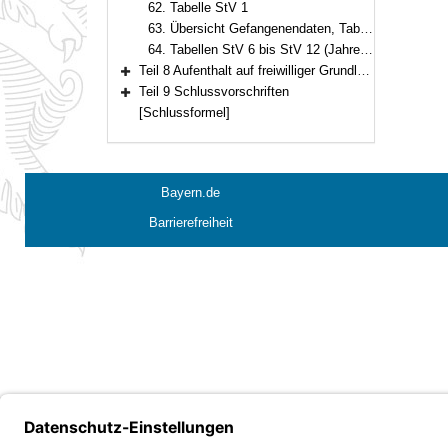
62. Tabelle StV 1
63. Übersicht Gefangenendaten, Tabellen StV 2 bis StV 5 (Stichtagserhebung)
64. Tabellen StV 6 bis StV 12 (Jahresstatistik)
Teil 8 Aufenthalt auf freiwilliger Grundlage
Bereich erweitern
Teil 9 Schlussvorschriften
Bereich erweitern
[Schlussformel]
Bayern.de
Barrierefreiheit