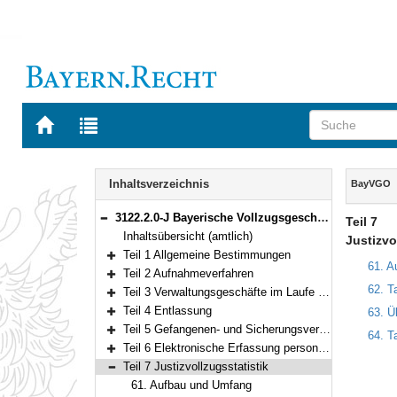
Zur
Zur
Startseite
Trefferliste
von
der
Navigation
BAYERN.RECHT
letzten
Inhalt
Inhaltsverzeichnis
BayVGO
Suche
3122.2.0-J Bayerische Vollzugsgeschäftsordnung (BayVGO) Bekanntmachung des Bayerischen Staatsministeriums der Justiz vom 29. November 2019, Az. F3 - 1464 - VII a - 9807/2016 (BayMBl. Nr. 537)
Teil 7
Bereich reduzieren
Inhaltsübersicht (amtlich)
Justizvo
Teil 1 Allgemeine Bestimmungen
Bereich erweitern
61. A
Teil 2 Aufnahmeverfahren
Bereich erweitern
62. T
Teil 3 Verwaltungsgeschäfte im Laufe des Vollzugs
Bereich erweitern
Teil 4 Entlassung
63. Ü
Bereich erweitern
Teil 5 Gefangenen- und Sicherungsverwahrtenpersonalakten, Gesundheitsakten und Therapieakten
64. T
Bereich erweitern
Teil 6 Elektronische Erfassung personenbezogener Gefangenendaten, Gefangenenbuch
Bereich erweitern
Teil 7 Justizvollzugsstatistik
Bereich reduzieren
61. Aufbau und Umfang