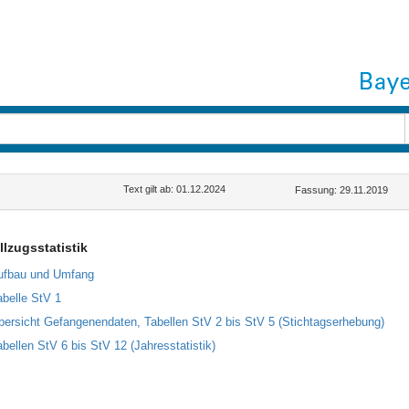
Text gilt ab: 01.12.2024
Fassung: 29.11.2019
llzugsstatistik
ufbau und Umfang
abelle StV 1
bersicht Gefangenendaten, Tabellen StV 2 bis StV 5 (Stichtagserhebung)
abellen StV 6 bis StV 12 (Jahresstatistik)