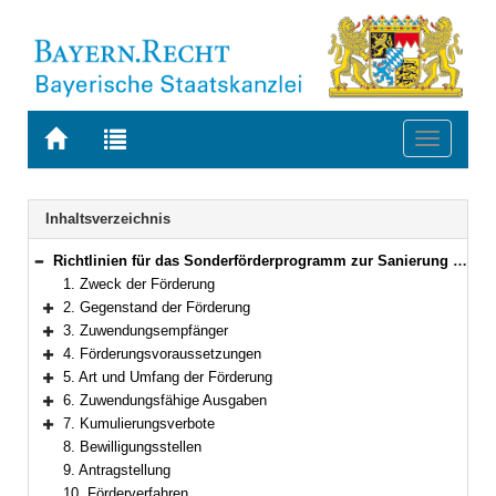
Zur
Zur
Toggle
Startseite
Trefferliste
navigati
von
der
BAYERN.RECHT
letzten
Navigation
Inhaltsverzeichnis
Suche
Richtlinien für das Sonderförderprogramm zur Sanierung kommunaler Schwimmbäder in Bayern
Bereich reduzieren
1. Zweck der Förderung
2. Gegenstand der Förderung
Bereich erweitern
3. Zuwendungsempfänger
Bereich erweitern
4. Förderungsvoraussetzungen
Bereich erweitern
5. Art und Umfang der Förderung
Bereich erweitern
6. Zuwendungsfähige Ausgaben
Bereich erweitern
7. Kumulierungsverbote
Bereich erweitern
8. Bewilligungsstellen
9. Antragstellung
10. Förderverfahren