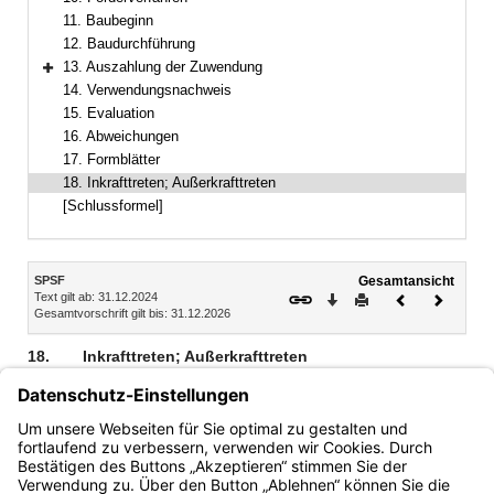
11. Baubeginn
12. Baudurchführung
13. Auszahlung der Zuwendung
Bereich erweitern
14. Verwendungsnachweis
15. Evaluation
16. Abweichungen
17. Formblätter
18. Inkrafttreten; Außerkrafttreten
[Schlussformel]
Inhalt
SPSF
Gesamtansicht
Text gilt ab: 31.12.2024
Download
Drucken
Vorheriges
Nächste
Gesamtvorschrift gilt bis: 31.12.2026
Dokument
Dokume
18.
Inkrafttreten; Außerkrafttreten
1
Diese Bekanntmachung tritt mit Wirkung vom 1. Juni 2019
in Kraft; sie tritt mit Ablauf des 31. Dezember 2026 außer
2
Kraft.
Die Restabwicklung bereits geförderter Maßnahmen
bleibt davon unberührt.