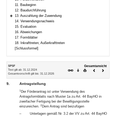
11. Baubeginn
12. Baudurchführung
13. Auszahlung der Zuwendung
Bereich erweitern
14. Verwendungsnachweis
15. Evaluation
16. Abweichungen
17. Formblätter
18. Inkrafttreten; Außerkrafttreten
[Schlussformel]
Inhalt
SPSF
Gesamtansicht
Text gilt ab: 31.12.2024
Download
Drucken
Vorheriges
Nächste
Gesamtvorschrift gilt bis: 31.12.2026
Dokument
Dokume
9.
Antragstellung
1
Der Förderantrag ist unter Verwendung des
Antragsformblatts nach Muster 1a zu Art. 44 BayHO in
zweifacher Fertigung bei der Bewilligungsstelle
2
einzureichen.
Dem Antrag sind beizufügen
–
Unterlagen gemäß Nr. 3.2 der VV zu Art. 44 BayHO