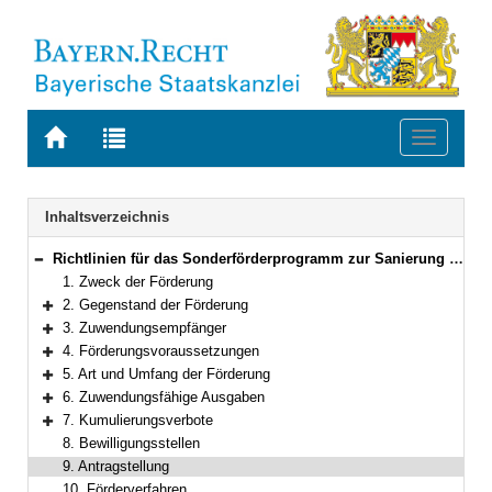
Zur
Zur
Toggle
Startseite
Trefferliste
navigati
von
der
BAYERN.RECHT
letzten
Navigation
Inhaltsverzeichnis
Suche
Richtlinien für das Sonderförderprogramm zur Sanierung kommunaler Schwimmbäder in Bayern
Bereich reduzieren
1. Zweck der Förderung
2. Gegenstand der Förderung
Bereich erweitern
3. Zuwendungsempfänger
Bereich erweitern
4. Förderungsvoraussetzungen
Bereich erweitern
5. Art und Umfang der Förderung
Bereich erweitern
6. Zuwendungsfähige Ausgaben
Bereich erweitern
7. Kumulierungsverbote
Bereich erweitern
8. Bewilligungsstellen
9. Antragstellung
10. Förderverfahren