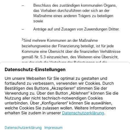
–
Beschluss des zuständigen kommunalen Organs,
das Vorhaben durchzuführen oder sich an der
Maßnahme eines anderen Trägers zu beteiligen
sowie
–
Anträge auf und Zusagen von Zuwendungen Dritter.
3
Sind mehrere Kommunen an der Maßnahme
beziehungsweise der Finanzierung beteiligt, ist für jede
Kommune eine Übersicht über die finanziellen Verhältnisse
gemäß Nr. 5.3 einzureichen, des Weiteren eine Übersicht,
aus der sich die Verteilung der Belastungen auf die
4
beteiligten Kommunen ergibt.
Umfasst eine Maßnahme
sowohl förderfähige als auch nicht förderfähige
Teilmaßnahmen, ist eine getrennte Kostenermittlung für
beide Teile erforderlich.
Bayern.de
BayernPortal
Datenschutz
Impressum