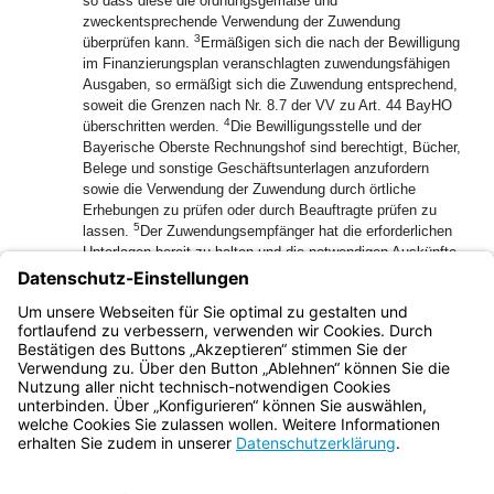
so dass diese die ordnungsgemäße und
zweckentsprechende Verwendung der Zuwendung
3
überprüfen kann.
Ermäßigen sich die nach der Bewilligung
im Finanzierungsplan veranschlagten zuwendungsfähigen
Ausgaben, so ermäßigt sich die Zuwendung entsprechend,
soweit die Grenzen nach Nr. 8.7 der VV zu Art. 44 BayHO
4
überschritten werden.
Die Bewilligungsstelle und der
Bayerische Oberste Rechnungshof sind berechtigt, Bücher,
Belege und sonstige Geschäftsunterlagen anzufordern
sowie die Verwendung der Zuwendung durch örtliche
Erhebungen zu prüfen oder durch Beauftragte prüfen zu
5
lassen.
Der Zuwendungsempfänger hat die erforderlichen
Unterlagen bereit zu halten und die notwendigen Auskünfte
6
zu erteilen.
Soweit Zuwendungen zur Erfüllung des
Zuwendungszwecks an Dritte weitergegeben werden, sind
die Prüfungsrechte auch dem Dritten gegenüber
auszubedingen.
Bayern.de
BayernPortal
Datenschutz