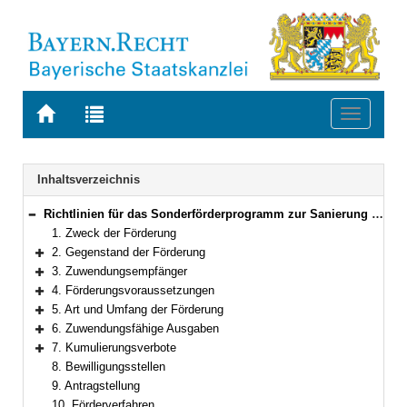
Zur
Zur
Toggle
Startseite
Trefferliste
navigati
von
der
BAYERN.RECHT
letzten
Navigation
Inhaltsverzeichnis
Suche
Richtlinien für das Sonderförderprogramm zur Sanierung kommunaler Schwimmbäder in Bayern
Bereich reduzieren
1. Zweck der Förderung
2. Gegenstand der Förderung
Bereich erweitern
3. Zuwendungsempfänger
Bereich erweitern
4. Förderungsvoraussetzungen
Bereich erweitern
5. Art und Umfang der Förderung
Bereich erweitern
6. Zuwendungsfähige Ausgaben
Bereich erweitern
7. Kumulierungsverbote
Bereich erweitern
8. Bewilligungsstellen
9. Antragstellung
10. Förderverfahren