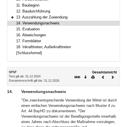
11. Baubeginn
12. Baudurchführung
13. Auszahlung der Zuwendung
Bereich erweitern
14. Verwendungsnachweis
15. Evaluation
16. Abweichungen
17. Formblätter
18. Inkrafttreten; Außerkrafttreten
[Schlussformel]
Inhalt
SPSF
Gesamtansicht
Text gilt ab: 31.12.2024
Download
Drucken
Vorheriges
Nächste
Gesamtvorschrift gilt bis: 31.12.2026
Dokument
Dokume
14.
Verwendungsnachweis
1
Die zweckentsprechende Verwendung der Mittel ist durch
einen einfachen Verwendungsnachweis nach Muster 4 zu
2
Art. 44 BayHO zu dokumentieren.
Der
Verwendungsnachweis ist der Bewilligungsstelle innerhalb
eines Jahres nach Abschluss der Maßnahme vorzulegen,