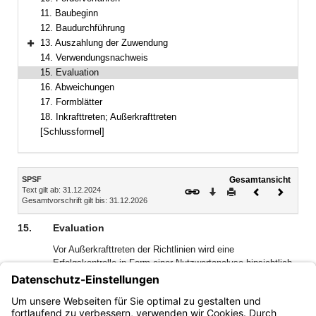
11. Baubeginn
12. Baudurchführung
13. Auszahlung der Zuwendung
Bereich erweitern
14. Verwendungsnachweis
15. Evaluation
16. Abweichungen
17. Formblätter
18. Inkrafttreten; Außerkrafttreten
[Schlussformel]
Inhalt
SPSF
Gesamtansicht
Text gilt ab: 31.12.2024
Download
Drucken
Vorheriges
Nächste
Gesamtvorschrift gilt bis: 31.12.2026
Dokument
Dokume
15.
Evaluation
Vor Außerkrafttreten der Richtlinien wird eine
Erfolgskontrolle in Form einer Nutzwertanalyse hinsichtlich
der Wirkung in Abhängigkeit der eingesetzten
Haushaltsmittel durchgeführt, welche als
Entscheidungsgrundlage für die Fortschreibung und etwaige