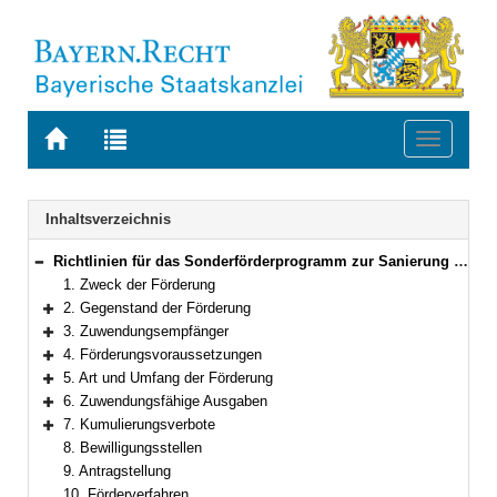
Zur
Zur
Toggle
Startseite
Trefferliste
navigati
von
der
BAYERN.RECHT
letzten
Navigation
Inhaltsverzeichnis
Suche
Richtlinien für das Sonderförderprogramm zur Sanierung kommunaler Schwimmbäder in Bayern
Bereich reduzieren
1. Zweck der Förderung
2. Gegenstand der Förderung
Bereich erweitern
3. Zuwendungsempfänger
Bereich erweitern
4. Förderungsvoraussetzungen
Bereich erweitern
5. Art und Umfang der Förderung
Bereich erweitern
6. Zuwendungsfähige Ausgaben
Bereich erweitern
7. Kumulierungsverbote
Bereich erweitern
8. Bewilligungsstellen
9. Antragstellung
10. Förderverfahren