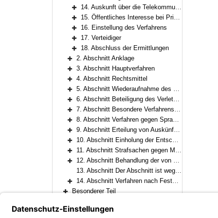
Bereich erweitern
14. Auskunft über die Telekommunikation
Bereich erweitern
15. Öffentliches Interesse bei Privatklagesachen
Bereich erweitern
16. Einstellung des Verfahrens
Bereich erweitern
17. Verteidiger
Bereich erweitern
18. Abschluss der Ermittlungen
Bereich erweitern
2. Abschnitt Anklage
Bereich erweitern
3. Abschnitt Hauptverfahren
Bereich erweitern
4. Abschnitt Rechtsmittel
Bereich erweitern
5. Abschnitt Wiederaufnahme des Verfahrens
Bereich erweitern
6. Abschnitt Beteiligung des Verletzten (§ 373b StPO) am Verfahren
Bereich erweitern
7. Abschnitt Besondere Verfahrensarten
Bereich erweitern
8. Abschnitt Verfahren gegen Sprachunkundige
Bereich erweitern
9. Abschnitt Erteilung von Auskünften, Überlassung von Kopien und Gewährung von Akteneinsicht
Bereich erweitern
10. Abschnitt Einholung der Entscheidung des Bundesverfassungsgerichts
Bereich erweitern
11. Abschnitt Strafsachen gegen Mitglieder des Deutschen Bundestages, der gesetzgebenden Körperschaften der Länder sowie des Europäischen Parlaments
Bereich erweitern
12. Abschnitt Behandlung der von der deutschen Gerichtsbarkeit befreiten Personen
Bereich erweitern
13. Abschnitt Der Abschnitt ist weggefallen.
14. Abschnitt Verfahren nach Feststellung der Entschädigungspflicht nach dem Gesetz über die Entschädigung für Strafverfolgungsmaßnahmen
Bereich erweitern
Besonderer Teil
Bereich erweitern
Richtlinien für das Bußgeldverfahren
Bereich erweitern