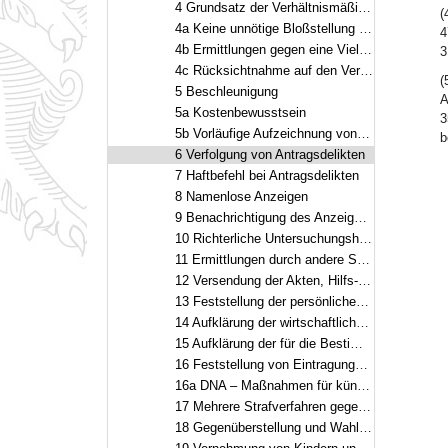
4 Grundsatz der Verhältnismäßigkeit
(
4a Keine unnötige Bloßstellung des Beschuldigten
4
4b Ermittlungen gegen eine Vielzahl von Personen
3
4c Rücksichtnahme auf den Verletzten
(
5 Beschleunigung
A
5a Kostenbewusstsein
3
5b Vorläufige Aufzeichnung von Protokollen
b
6 Verfolgung von Antragsdelikten
7 Haftbefehl bei Antragsdelikten
8 Namenlose Anzeigen
9 Benachrichtigung des Anzeigenden
10 Richterliche Untersuchungshandlungen
11 Ermittlungen durch andere Stellen
12 Versendung der Akten, Hilfs- oder Doppelakten
13 Feststellung der persönlichen Verhältnisse des Beschuldigten
14 Aufklärung der wirtschaftlichen Verhältnisse des Beschuldigten
15 Aufklärung der für die Bestimmung der Rechtsfolgen der Tat bedeutsamen Umstände
16 Feststellung von Eintragungen im Bundeszentralregister und anderen Registern
16a DNA – Maßnahmen für künftige Strafverfahren
17 Mehrere Strafverfahren gegen denselben Beschuldigten
18 Gegenüberstellung und Wahllichtbildvorlage