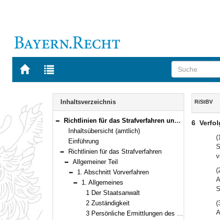
Zur
Zur
Startseite
Trefferliste
von
der
Navigation
BAYERN.RECHT
letzten
Inhalt
Inhaltsverzeichnis
RiStBV
Suche
Richtlinien für das Strafverfahren und das Bußgeldverfahren (RiStBV) Neufassung vom 28. März 2023 (BAnz AT 19.06.2023 B1 )
6
Verfo
Bereich reduzieren
Inhaltsübersicht (amtlich)
(
Einführung
S
Richtlinien für das Strafverfahren
v
Bereich reduzieren
Allgemeiner Teil
Bereich reduzieren
(
1. Abschnitt Vorverfahren
Bereich reduzieren
A
1. Allgemeines
Bereich reduzieren
S
1 Der Staatsanwalt
2 Zuständigkeit
(
A
3 Persönliche Ermittlungen des Staatsanwalts