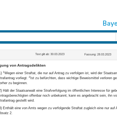
Text gilt ab: 30.03.2023
Fassung: 28.03.2023
lgung von Antragsdelikten
1
1)
Wegen einer Straftat, die nur auf Antrag zu verfolgen ist, wird der Staats
2
trafantrag vorliegt.
Ist zu befürchten, dass wichtige Beweismittel verloren g
orher zu beginnen.
2) Hält der Staatsanwalt eine Strafverfolgung im öffentlichen Interesse für ge
ntragsberechtigten offenbar noch unbekannt, kann es angebracht sein, ihn von
trafantrag gestellt wird.
3) Enthält eine von Amts wegen zu verfolgende Straftat zugleich eine nur auf 
bsatz 2.