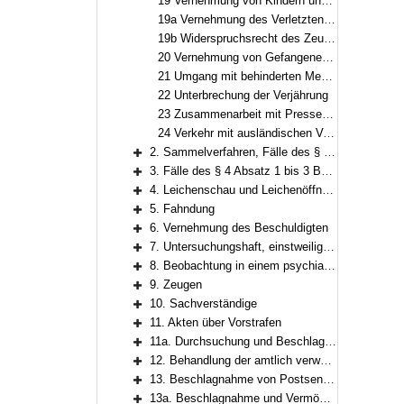
19 Vernehmung von Kindern und Jugendlichen
19a Vernehmung des Verletzten als Zeuge
19b Widerspruchsrecht des Zeugen bei Aufzeichnung der Vernehmung in Bild und Ton
20 Vernehmung von Gefangenen und Verwahrten
21 Umgang mit behinderten Menschen
22 Unterbrechung der Verjährung
23 Zusammenarbeit mit Presse und Rundfunk
24 Verkehr mit ausländischen Vertretungen
2. Sammelverfahren, Fälle des § 36 BKAG und kontrollierte Transporte
Bereich erweitern
3. Fälle des § 4 Absatz 1 bis 3 BKAG
Bereich erweitern
4. Leichenschau und Leichenöffnung
Bereich erweitern
5. Fahndung
Bereich erweitern
6. Vernehmung des Beschuldigten
Bereich erweitern
7. Untersuchungshaft, einstweilige Unterbringung und sonstige Maßnahmen zur Sicherstellung der Strafverfolgung und der Strafvollstreckung
Bereich erweitern
8. Beobachtung in einem psychiatrischen Krankenhaus
Bereich erweitern
9. Zeugen
Bereich erweitern
10. Sachverständige
Bereich erweitern
11. Akten über Vorstrafen
Bereich erweitern
11a. Durchsuchung und Beschlagnahme
Bereich erweitern
12. Behandlung der amtlich verwahrten Gegenstände
Bereich erweitern
13. Beschlagnahme von Postsendungen
Bereich erweitern
13a. Beschlagnahme und Vermögensarrest zur Sicherung der Einziehung und der Wertersatzeinziehung, Insolvenzverfahren