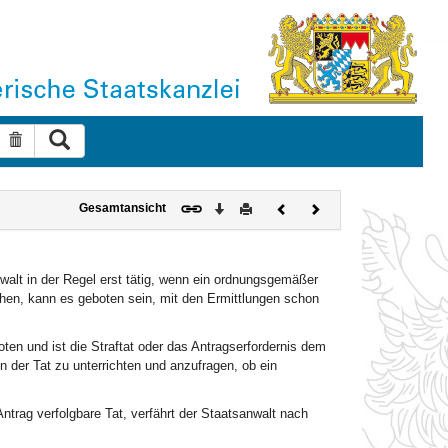
Suche ausführen
Suche zurücksetzen
Download
Drucken
Vorheriges
Nächstes
Gesamtansicht
Dokument
Dokument
anwalt in der Regel erst tätig, wenn ein ordnungsgemäßer
ehen, kann es geboten sein, mit den Ermittlungen schon
boten und ist die Straftat oder das Antragserfordernis dem
 der Tat zu unterrichten und anzufragen, ob ein
Antrag verfolgbare Tat, verfährt der Staatsanwalt nach