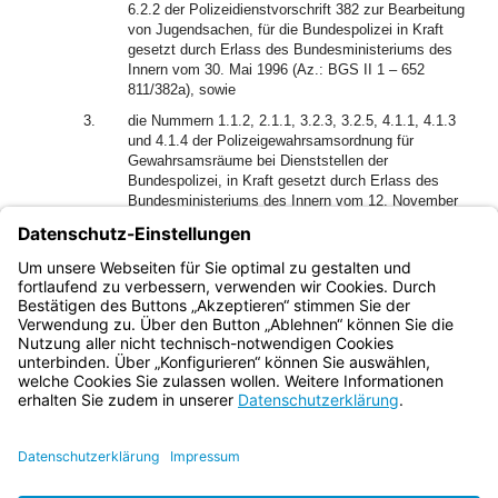
6.2.2 der Polizeidienstvorschrift 382 zur Bearbeitung
von Jugendsachen, für die Bundespolizei in Kraft
gesetzt durch Erlass des Bundesministeriums des
Innern vom 30. Mai 1996 (Az.: BGS II 1 – 652
811/382a), sowie
3.
die Nummern 1.1.2, 2.1.1, 3.2.3, 3.2.5, 4.1.1, 4.1.3
und 4.1.4 der Polizeigewahrsamsordnung für
Gewahrsamsräume bei Dienststellen der
Bundespolizei, in Kraft gesetzt durch Erlass des
Bundesministeriums des Innern vom 12. November
2008 (Az.: B3 – 652 812/391), zuletzt geändert durch
Erlass des Bundesministeriums des Innern und für
Heimat vom 7. Februar 2023 (Az.: B2 –
52004/48#14).
Bayern.de
BayernPortal
Datenschutz
Impressum
Barrierefreiheit