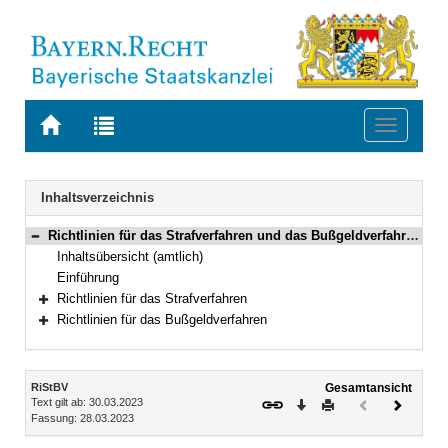
Zur
Zur
Toggle
Startseite
Trefferliste
navigati
von
der
BAYERN.RECHT
letzten
Navigation
Inhaltsverzeichnis
Suche
Richtlinien für das Strafverfahren und das Bußgeldverfahren (RiStBV) Neufassung vom 28. März 2023 (BAnz AT 19.06.2023 B1 )
Bereich reduzieren
Inhaltsübersicht (amtlich)
Einführung
Richtlinien für das Strafverfahren
Bereich erweitern
Richtlinien für das Bußgeldverfahren
Bereich erweitern
Inhalt
RiStBV
Gesamtansicht
Text gilt ab: 30.03.2023
Download
Drucken
Vorheriges
Nächste
Fassung: 28.03.2023
Dokument
Dokume
(inaktiv)