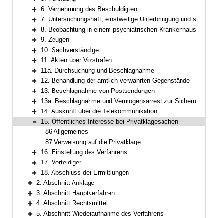
Bereich erweitern
6. Vernehmung des Beschuldigten
Bereich erweitern
7. Untersuchungshaft, einstweilige Unterbringung und sonstige Maßnahmen zur Sicherstellung der Strafverfolgung und der Strafvollstreckung
Bereich erweitern
8. Beobachtung in einem psychiatrischen Krankenhaus
Bereich erweitern
9. Zeugen
Bereich erweitern
10. Sachverständige
Bereich erweitern
11. Akten über Vorstrafen
Bereich erweitern
11a. Durchsuchung und Beschlagnahme
Bereich erweitern
12. Behandlung der amtlich verwahrten Gegenstände
Bereich erweitern
13. Beschlagnahme von Postsendungen
Bereich erweitern
13a. Beschlagnahme und Vermögensarrest zur Sicherung der Einziehung und der Wertersatzeinziehung, Insolvenzverfahren
Bereich erweitern
14. Auskunft über die Telekommunikation
Bereich erweitern
15. Öffentliches Interesse bei Privatklagesachen
Bereich reduzieren
86 Allgemeines
87 Verweisung auf die Privatklage
16. Einstellung des Verfahrens
Bereich erweitern
17. Verteidiger
Bereich erweitern
18. Abschluss der Ermittlungen
Bereich erweitern
2. Abschnitt Anklage
Bereich erweitern
3. Abschnitt Hauptverfahren
Bereich erweitern
4. Abschnitt Rechtsmittel
Bereich erweitern
5. Abschnitt Wiederaufnahme des Verfahrens