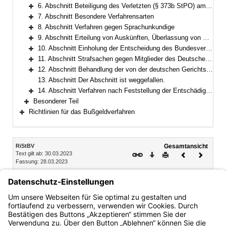
Bereich erweitern
6. Abschnitt Beteiligung des Verletzten (§ 373b StPO) am Verfahren
Bereich erweitern
7. Abschnitt Besondere Verfahrensarten
Bereich erweitern
8. Abschnitt Verfahren gegen Sprachunkundige
Bereich erweitern
9. Abschnitt Erteilung von Auskünften, Überlassung von Kopien und Gewährung von Akteneinsicht
Bereich erweitern
10. Abschnitt Einholung der Entscheidung des Bundesverfassungsgerichts
Bereich erweitern
11. Abschnitt Strafsachen gegen Mitglieder des Deutschen Bundestages, der gesetzgebenden Körperschaften der Länder sowie des Europäischen Parlaments
Bereich erweitern
12. Abschnitt Behandlung der von der deutschen Gerichtsbarkeit befreiten Personen
Bereich erweitern
13. Abschnitt Der Abschnitt ist weggefallen.
14. Abschnitt Verfahren nach Feststellung der Entschädigungspflicht nach dem Gesetz über die Entschädigung für Strafverfolgungsmaßnahmen
Bereich erweitern
Besonderer Teil
Bereich erweitern
Richtlinien für das Bußgeldverfahren
Bereich erweitern
Inhalt
RiStBV
Gesamtansicht
Text gilt ab: 30.03.2023
Download
Drucken
Vorheriges
Nächste
Fassung: 28.03.2023
Dokument
Dokume
15. Öffentliches Interesse bei Privatklagesachen
86 Allgemeines
87 Verweisung auf die Privatklage