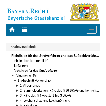
Zur
Zur
Toggle
Startseite
Trefferliste
navigati
von
der
BAYERN.RECHT
letzten
Navigation
Inhaltsverzeichnis
Suche
Richtlinien für das Strafverfahren und das Bußgeldverfahren (RiStBV) Neufassung vom 28. März 2023 (BAnz AT 19.06.2023 B1 )
Bereich reduzieren
Inhaltsübersicht (amtlich)
Einführung
Richtlinien für das Strafverfahren
Bereich reduzieren
Allgemeiner Teil
Bereich reduzieren
1. Abschnitt Vorverfahren
Bereich reduzieren
1. Allgemeines
Bereich erweitern
2. Sammelverfahren, Fälle des § 36 BKAG und kontrollierte Transporte
Bereich erweitern
3. Fälle des § 4 Absatz 1 bis 3 BKAG
Bereich erweitern
4. Leichenschau und Leichenöffnung
Bereich erweitern
5. Fahndung