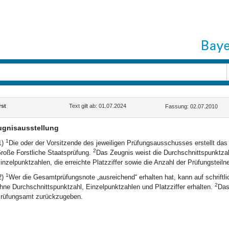
st
Text gilt ab: 01.07.2024
Fassung: 02.07.2010
ugnisausstellung
1
1)
Die oder der Vorsitzende des jeweiligen Prüfungsausschusses erstellt das
2
roße Forstliche Staatsprüfung.
Das Zeugnis weist die Durchschnittspunktza
inzelpunktzahlen, die erreichte Platzziffer sowie die Anzahl der Prüfungsteil
1
2)
Wer die Gesamtprüfungsnote „ausreichend“ erhalten hat, kann auf schriftl
2
hne Durchschnittspunktzahl, Einzelpunktzahlen und Platzziffer erhalten.
Das
rüfungsamt zurückzugeben.