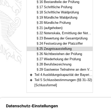
§ 16 Bestandteile der Prüfung
§ 17 Schriftliche Prüfung
§ 18 Schriftliche Waldprüfung
§ 19 Mündliche Waldprüfung
§ 20 Mündliche Prüfung
§ 21 (aufgehoben)
§ 22 Notenskala, Ermittlung der Noten in den Prüfungsabschnitten
§ 23 Bewertung der Gesamtprüfung
§ 24 Festsetzung der Platzziffer
§ 25 Zeugnisausstellung
§ 26 Nichtbestehen der Prüfung
§ 27 Wiederholung der Prüfung
§ 28 Berufsbezeichnung
§ 29 Gastweise Teilnahme an dem Vorbereitungsdienst sowie der vorgesehenen Prüfung außerhalb des Beamtenverhältnisses
Teil 4 Ausbildungskapazität der Bayerischen Forstverwaltung (§ 30)
Bereich erweitern
Teil 5 Schlussbestimmungen (§§ 31–32)
Bereich erweitern
[Schlussformel]
Bayern.de