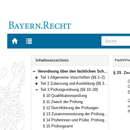
Zur
Zur
Startseite
Trefferliste
von
der
Navigation
BAYERN.RECHT
letzten
Inhalt
Inhaltsverzeichnis
FachV-For
Suche
Verordnung über den fachlichen Schwerpunkt Forstdienst (Fachverordnung Forst – FachV-Forst) Vom 2. Juli 2010 (GVBl. S. 380) BayRS 2038-3-7-15-L (§§ 1–32)
§ 25
Ze
Bereich reduzieren
Teil 1 Allgemeine Vorschriften (§§ 1–2)
Bereich erweitern
(
Teil 2 Zulassung und Ausbildung (§§ 3–9)
G
Bereich erweitern
Teil 3 Prüfungsordnung (§§ 10–29)
E
Bereich reduzieren
§ 10 Qualifikationsprüfung
(
§ 11 Zweck der Prüfung
o
§ 12 Durchführung der Prüfungen
P
§ 13 Zusammensetzung der Prüfungsausschüsse
§ 14 Prüferinnen und Prüfer, Prüfungskommissionen
§ 15 Prüfungsamt