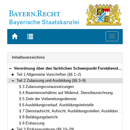
Zur
Zur
Toggle
Startseite
Trefferliste
navigati
von
der
BAYERN.RECHT
letzten
Navigation
Inhaltsverzeichnis
Suche
Verordnung über den fachlichen Schwerpunkt Forstdienst (Fachverordnung Forst – FachV-Forst) Vom 2. Juli 2010 (GVBl. S. 380) BayRS 2038-3-7-15-L (§§ 1–32)
Bereich reduzieren
Teil 1 Allgemeine Vorschriften (§§ 1–2)
Bereich erweitern
Teil 2 Zulassung und Ausbildung (§§ 3–9)
Bereich reduzieren
§ 3 Zulassungsvoraussetzungen
§ 4 Beamtenverhältnis auf Widerruf, Dienstbezeichnung
§ 5 Ziele der Vorbereitungsdienste
§ 6 Ausbildungsverlauf, Ausbildungsleitstelle
§ 7 Dienstaufsicht, Aufsicht, Ausbildungsstellen, Ausbildungsleitung
§ 8 Befähigungsbericht
§ 9 Entlassung
Teil 3 Prüfungsordnung (§§ 10–29)