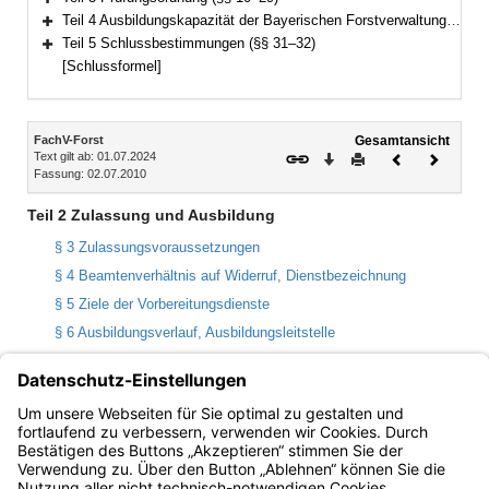
Bereich erweitern
Teil 4 Ausbildungskapazität der Bayerischen Forstverwaltung (§ 30)
Bereich erweitern
Teil 5 Schlussbestimmungen (§§ 31–32)
Bereich erweitern
[Schlussformel]
Inhalt
FachV-Forst
Gesamtansicht
Text gilt ab: 01.07.2024
Download
Drucken
Vorheriges
Nächste
Fassung: 02.07.2010
Dokument
Dokume
Teil 2 Zulassung und Ausbildung
§ 3 Zulassungsvoraussetzungen
§ 4 Beamtenverhältnis auf Widerruf, Dienstbezeichnung
§ 5 Ziele der Vorbereitungsdienste
§ 6 Ausbildungsverlauf, Ausbildungsleitstelle
§ 7 Dienstaufsicht, Aufsicht, Ausbildungsstellen,
Ausbildungsleitung
§ 8 Befähigungsbericht
§ 9 Entlassung